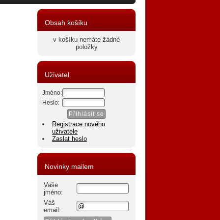
Obsah košíku
v košíku nemáte žádné
položky
Uživatel
Jméno:
Heslo:
Registrace nového
uživatele
Zaslat heslo
Novinky mailem
Vaše
jméno:
Váš
email: