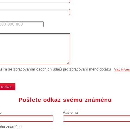
asím se zpracováním osobních údajů pro zpracování mého dotazu
Více inform
Pošlete odkaz svému známénu
o
Váš email
eho známého