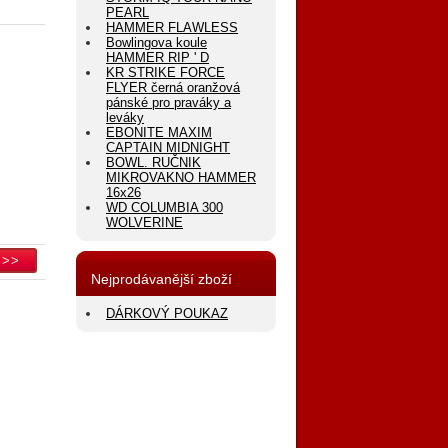
PEARL
HAMMER FLAWLESS
Bowlingova koule
HAMMER RIP ' D
KR STRIKE FORCE
FLYER černá oranžová
pánské pro praváky a
leváky
EBONITE MAXIM
CAPTAIN MIDNIGHT
BOWL. RUČNIK
MIKROVAKNO HAMMER
16x26
WD COLUMBIA 300
WOLVERINE
Nejprodávanější zboží
DÁRKOVÝ POUKAZ