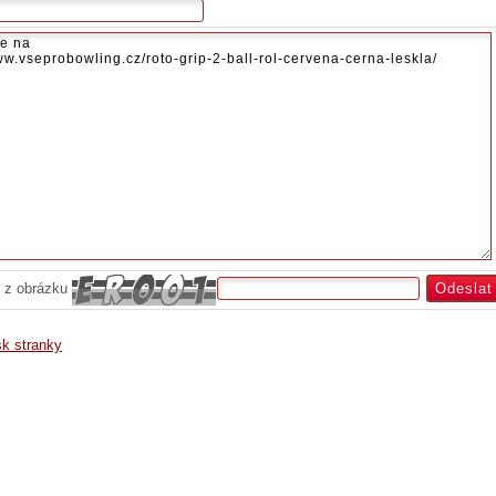
 z obrázku
sk stranky