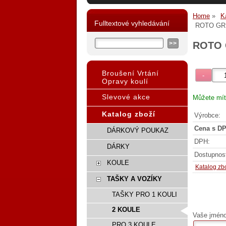
Home
K
Fulltextové vyhledávání
ROTO GRIP
ROTO G
Broušení Vrtání
Opravy koulí
Slevové akce
Můžete mít
Katalog zboží
Výrobce:
Cena s DP
DÁRKOVÝ POUKAZ
DPH:
DÁRKY
Dostupnos
KOULE
Katalog zb
TAŠKY A VOZÍKY
TAŠKY PRO 1 KOULI
2 KOULE
Vaše jméno,
PRO 3 KOULE