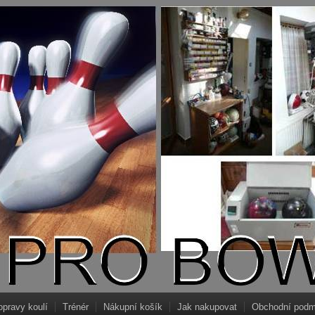
opravy koulí
Trénér
Nákupní košík
Jak nakupovat
Obchodní podm