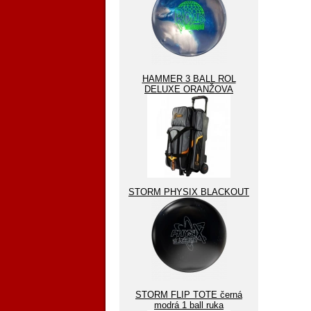
HAMMER 3 BALL ROL
DELUXE ORANŽOVA
STORM PHYSIX BLACKOUT
STORM FLIP TOTE černá
modrá 1 ball ruka