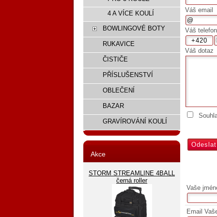
Váš email
4 A VÍCE KOULÍ
BOWLINGOVÉ BOTY
Váš telefon
RUKAVICE
Váš dotaz
ČISTIČE
PŘÍSLUŠENSTVÍ
OBLEČENÍ
BAZAR
Souhl
GRAVÍROVÁNÍ KOULÍ
Akce
STORM STREAMLINE 4BALL
černá roller
Vaše jmén
Email Vaš