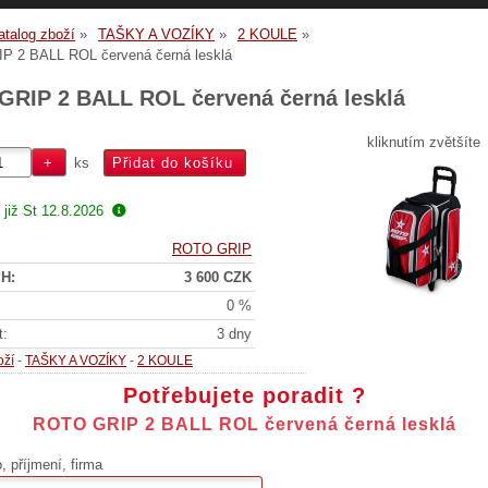
atalog zboží
TAŠKY A VOZÍKY
2 KOULE
 2 BALL ROL červená černá lesklá
RIP 2 BALL ROL červená černá lesklá
kliknutím zvětšíte
ks
 již
St 12.8.2026
ROTO GRIP
H:
3 600 CZK
0 %
t:
3 dny
oží
-
TAŠKY A VOZÍKY
-
2 KOULE
Potřebujete poradit ?
ROTO GRIP 2 BALL ROL červená černá lesklá
 příjmení, firma