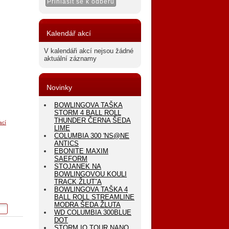
Kalendář akcí
V kalendáři akcí nejsou žádné
aktuální záznamy
Novinky
BOWLINGOVA TAŠKA
STORM 4 BALL ROLL
THUNDER ČERNA ŠEDA
ací
LIME
COLUMBIA 300 'NS@NE
ANTICS
EBONITE MAXIM
SAEFORM
STOJANEK NA
BOWLINGOVOU KOULI
TRACK ŽLUTˇA
BOWLINGOVA TAŠKA 4
BALL ROLL STREAMLINE
MODRA ŠEDA ŽLUTA
WD COLUMBIA 300BLUE
DOT
STORM IQ TOUR NANO