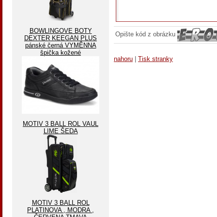
BOWLINGOVE BOTY
Opište kód z obrázku
DEXTER KEEGAN PLUS
pánské černá VYMĚNNA
špička kožené
nahoru
|
Tisk stranky
MOTIV 3 BALL ROL VAUL
LIME ŠEDA
MOTIV 3 BALL ROL
PLATINOVA , MODRA ,