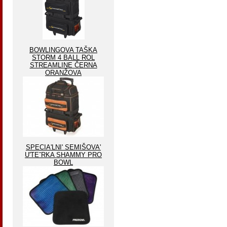
BOWLINGOVA TAŠKA
STORM 4 BALL ROL
STREAMLINE ČERNA
ORANŽOVA
SPECIA'LNI' SEMIŠOVA'
U'TEˇRKA SHAMMY PRO
BOWL