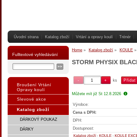
Úvodní strana
Katalog zboží
Vrtání a opravy koulí
Trénér
Home
Katalog zboží
KOULE
Fulltextové vyhledávání
STORM PHYSIX BLA
ks
Broušení Vrtání
Opravy koulí
Můžete mít již
St 12.8.2026
Slevové akce
Výrobce:
Katalog zboží
Cena s DPH:
DÁRKOVÝ POUKAZ
DPH:
Dostupnost:
DÁRKY
Katalog zboží
-
KOULE
-
KOULE EXC