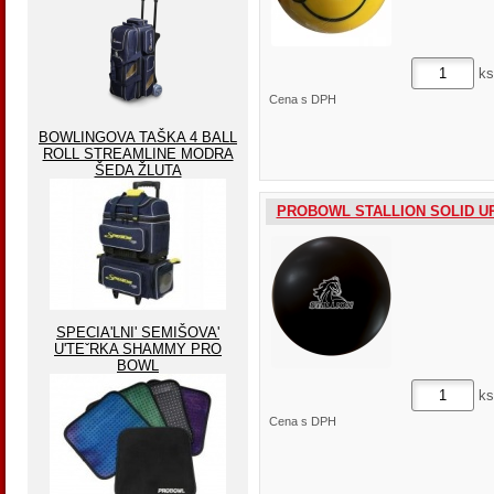
ks
Cena s DPH
BOWLINGOVA TAŠKA 4 BALL
ROLL STREAMLINE MODRA
ŠEDA ŽLUTA
PROBOWL STALLION SOLID U
SPECIA'LNI' SEMIŠOVA'
U'TEˇRKA SHAMMY PRO
BOWL
ks
Cena s DPH