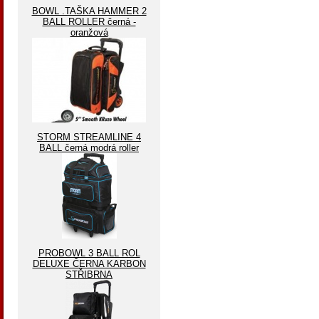
BOWL .TAŠKA HAMMER 2
BALL ROLLER černá -
oranžová
STORM STREAMLINE 4
BALL černá modrá roller
PROBOWL 3 BALL ROL
DELUXE ČERNA KARBON
STŘIBRNA