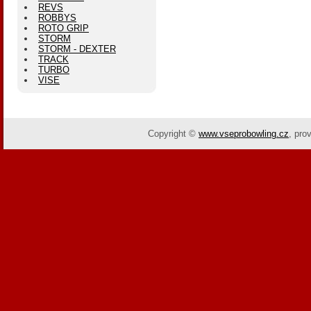
REVS
ROBBYS
ROTO GRIP
STORM
STORM - DEXTER
TRACK
TURBO
VISE
Copyright ©
www.vseprobowling.cz
,
pro