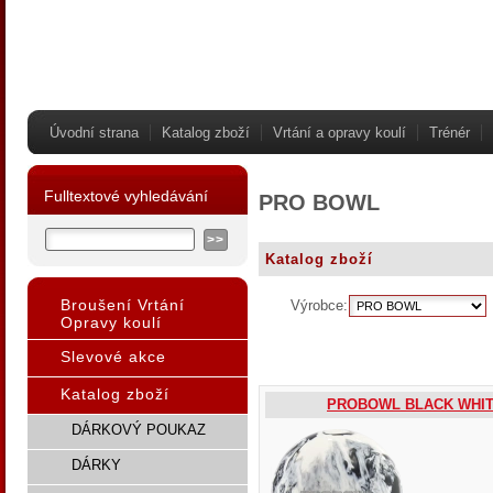
Úvodní strana
Katalog zboží
Vrtání a opravy koulí
Trénér
Fulltextové vyhledávání
PRO BOWL
Katalog zboží
Broušení Vrtání
Výrobce:
Opravy koulí
Slevové akce
Katalog zboží
PROBOWL BLACK WHI
DÁRKOVÝ POUKAZ
DÁRKY