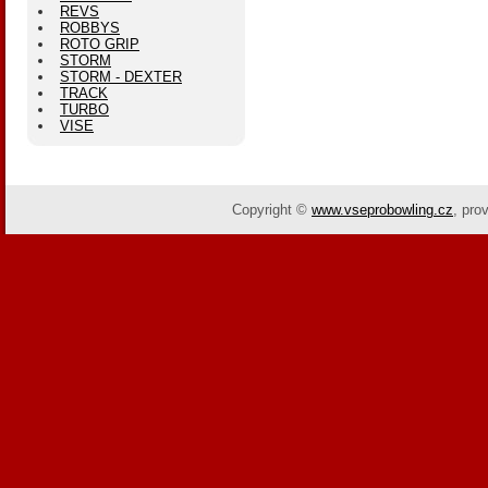
REVS
ROBBYS
ROTO GRIP
STORM
STORM - DEXTER
TRACK
TURBO
VISE
Copyright ©
www.vseprobowling.cz
,
pro