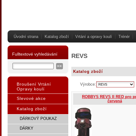
Úvodní strana
Katalog zboží
Vrtání a opravy koulí
Trénér
Fulltextové vyhledávání
REVS
Katalog zboží
Broušení Vrtání
Výrobce:
Opravy koulí
ROBBYS REVS II RED pro p
Slevové akce
červená
Katalog zboží
DÁRKOVÝ POUKAZ
DÁRKY