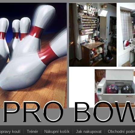
opravy koulí
Trénér
Nákupní košík
Jak nakupovat
Obchodní podm