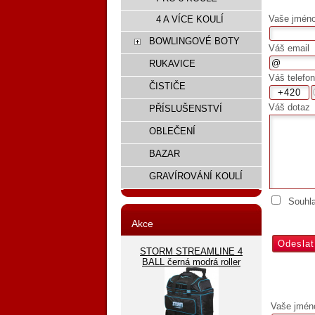
Vaše jméno,
4 A VÍCE KOULÍ
BOWLINGOVÉ BOTY
Váš email
RUKAVICE
Váš telefon
ČISTIČE
Váš dotaz
PŘÍSLUŠENSTVÍ
OBLEČENÍ
BAZAR
GRAVÍROVÁNÍ KOULÍ
Souhl
Akce
STORM STREAMLINE 4
BALL černá modrá roller
Vaše jmén