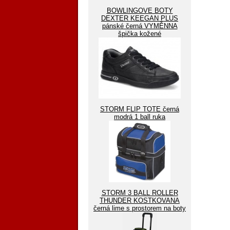
BOWLINGOVE BOTY
DEXTER KEEGAN PLUS
pánské černá VYMĚNNA
špička kožené
STORM FLIP TOTE černá
modrá 1 ball ruka
STORM 3 BALL ROLLER
THUNDER KOSTKOVANA
černá lime s prostorem na boty