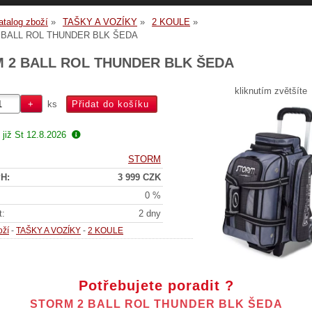
atalog zboží
TAŠKY A VOZÍKY
2 KOULE
 BALL ROL THUNDER BLK ŠEDA
 2 BALL ROL THUNDER BLK ŠEDA
kliknutím zvětšíte
ks
 již
St 12.8.2026
STORM
H:
3 999 CZK
0 %
t:
2 dny
oží
-
TAŠKY A VOZÍKY
-
2 KOULE
Potřebujete poradit ?
STORM 2 BALL ROL THUNDER BLK ŠEDA