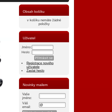
Obsah košíku
v košíku nemáte žádné
položky
Uživatel
Jméno:
Heslo:
Registrace nového
uživatele
Zaslat heslo
Novinky mailem
Vaše
jméno:
Váš
email: