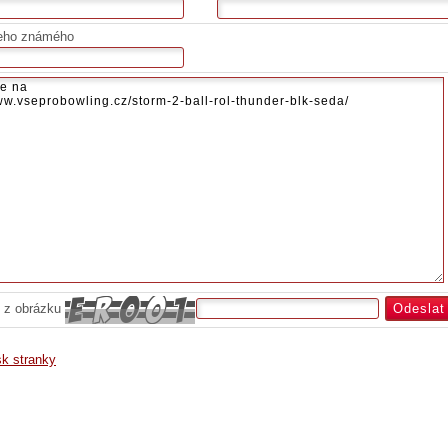
eho známého
 z obrázku
sk stranky