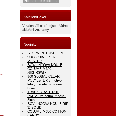
Kalendář akcí
V kalendáři akcí nejsou žádné
aktuální záznamy
Novinky
STORM INTENSE FIRE
900 GLOBAL ZEN
MASTER
BOWLINGOVA KOULE
COLUMBIA 300
SIDERSWIPE
ací
900 GLOBAL CLEAR
POLYESTER s motivem
lebky , koule pro rovné
hraní
TRACK 3 BALL ROL
PREMIUM černá- modrá -
žlutá
BOVLINGOVA KOULE RIP
'D SOLID
COLUMBIA 300 COTTON
CANDY