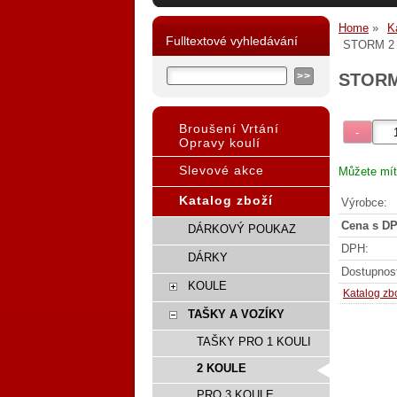
Home
K
Fulltextové vyhledávání
STORM 2
STORM
Broušení Vrtání
Opravy koulí
Slevové akce
Můžete mít
Katalog zboží
Výrobce:
Cena s DP
DÁRKOVÝ POUKAZ
DPH:
DÁRKY
Dostupnos
KOULE
Katalog zb
TAŠKY A VOZÍKY
TAŠKY PRO 1 KOULI
2 KOULE
PRO 3 KOULE