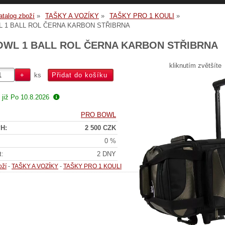
atalog zboží
TAŠKY A VOZÍKY
TAŠKY PRO 1 KOULI
 1 BALL ROL ČERNA KARBON STŘIBRNA
WL 1 BALL ROL ČERNA KARBON STŘIBRNA
kliknutím zvětšíte
ks
 již
Po 10.8.2026
PRO BOWL
H:
2 500 CZK
0 %
t:
2 DNY
oží
-
TAŠKY A VOZÍKY
-
TAŠKY PRO 1 KOULI