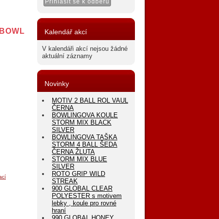
 BOWL
Kalendář akcí
V kalendáři akcí nejsou žádné
aktuální záznamy
Novinky
MOTIV 2 BALL ROL VAUL
ČERNA
BOWLINGOVA KOULE
STORM MIX BLACK
SILVER
BOWLINGOVA TAŠKA
STORM 4 BALL ŠEDA
ČERNA ŽLUTA
STORM MIX BLUE
SILVER
ROTO GRIP WILD
ací
STREAK
900 GLOBAL CLEAR
POLYESTER s motivem
lebky , koule pro rovné
hraní
990 GLOBAL HONEY