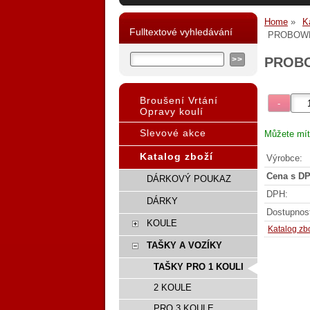
Home
K
Fulltextové vyhledávání
PROBOWL
PROBO
Broušení Vrtání
Opravy koulí
Slevové akce
Můžete mít
Katalog zboží
Výrobce:
Cena s DP
DÁRKOVÝ POUKAZ
DPH:
DÁRKY
Dostupnos
KOULE
Katalog zb
TAŠKY A VOZÍKY
TAŠKY PRO 1 KOULI
2 KOULE
PRO 3 KOULE