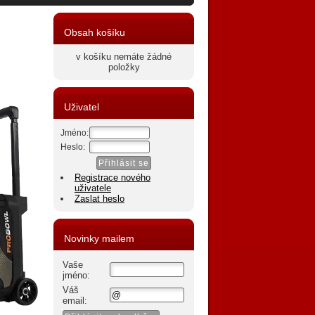
Obsah košíku
v košíku nemáte žádné
položky
Uživatel
Jméno:
Heslo:
Registrace nového
uživatele
Zaslat heslo
Novinky mailem
Vaše
jméno:
Váš
email: