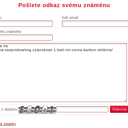
Pošlete odkaz svému známénu
o
Váš email
eho známého
 z obrázku
sk stranky