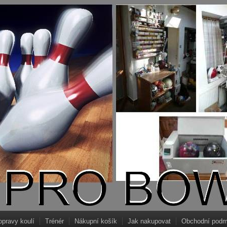
opravy koulí
Trénér
Nákupní košík
Jak nakupovat
Obchodní podm