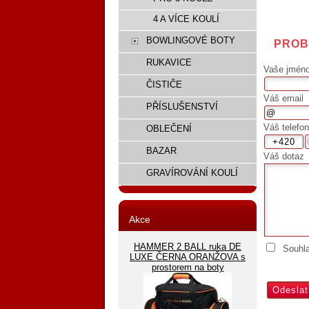
4 A VÍCE KOULÍ
BOWLINGOVÉ BOTY
PROB
RUKAVICE
Vaše jméno,
ČISTIČE
Váš email
PŘÍSLUŠENSTVÍ
Váš telefon
OBLEČENÍ
BAZAR
Váš dotaz
GRAVÍROVÁNÍ KOULÍ
Akce
HAMMER 2 BALL ruka DE
Souhl
LUXE ČERNA ORANŽOVA s
prostorem na boty