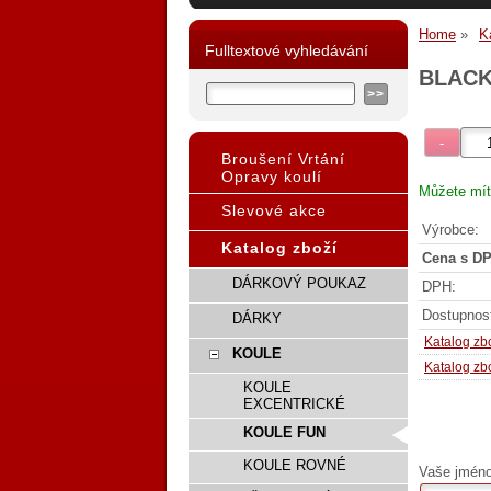
Home
K
Fulltextové vyhledávání
BLACK
Broušení Vrtání
Opravy koulí
Můžete mít
Slevové akce
Výrobce:
Katalog zboží
Cena s DP
DÁRKOVÝ POUKAZ
DPH:
Dostupnos
DÁRKY
Katalog zb
KOULE
Katalog zb
KOULE
EXCENTRICKÉ
KOULE FUN
KOULE ROVNÉ
Vaše jméno,