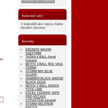
Kalendář akcí
V kalendáři akcí nejsou žádné
aktuální záznamy
Novinky
EBONITE MAXIM
SAEFORM
TAŠKA 4 BALL černá
ací
červená
MOTIV 2 BALL ROL VAUL
ČERNA
STORM MIX BLUE
SILVER
HAMMER BLACK WIDOW
BLACK GOLD
MOTIV 1 BALL SHOCK
TOTE LIME
EXCEL COOPER TAPE
PRO RYCHLE
VYPUŠŤĚNI červené
STORM NEUTRON
PHYSIX