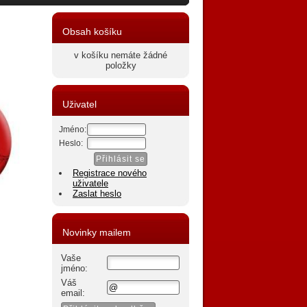
Obsah košíku
v košíku nemáte žádné
položky
Uživatel
Jméno:
Heslo:
Registrace nového
uživatele
Zaslat heslo
Novinky mailem
Vaše
jméno:
Váš
email: