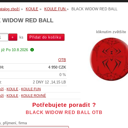
atalog zboží
KOULE
KOULE FUN
BLACK WIDOW RED BALL
 WIDOW RED BALL
kliknutím zvětšíte
ks
 již
Po 10.8.2026
OTB
H:
4 950 CZK
0 %
t:
2 DNY 12 ,14,15 LB
oží
-
KOULE
-
KOULE FUN
oží
-
KOULE
-
KOULE ROVNÉ
Potřebujete poradit ?
BLACK WIDOW RED BALL OTB
 příjmení, firma