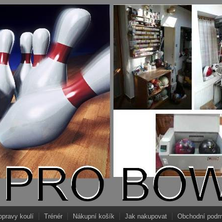
opravy koulí
Trénér
Nákupní košík
Jak nakupovat
Obchodní podm