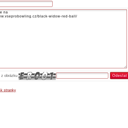
 z obrázku
sk stranky