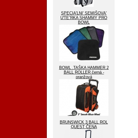
SPECIA'LNI' SEMIŠOVA'
U'TEˇRKA SHAMMY PRO
BOWL
BOWL .TAŠKA HAMMER 2
BALL ROLLER černá -
oranžová
BRUNSWICK 3 BALL ROL
QUEST ČENA