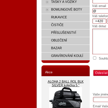
TAŠKY A VOZÍKY
Váš email
BOWLINGOVÉ BOTY
Váš telefon
RUKAVICE
ČISTIČE
Váš dotaz
PŘÍSLUŠENSTVÍ
OBLEČENÍ
BAZAR
GRAVÍROVÁNÍ KOULÍ
Souhl
Akce
ALOHA 2 BALL ROL BLK
SILVER kolečka 5 "
Vaše jmén
Email Vaš