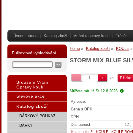
Úvodní strana
Katalog zboží
Vrtání a opravy koulí
Trénér
Home
Katalog zboží
KOULE
Fulltextové vyhledávání
STORM MIX BLUE SI
ks
Broušení Vrtání
Opravy koulí
Můžete mít již
St 12.8.2026
Slevové akce
Výrobce:
Katalog zboží
Cena s DPH:
DÁRKOVÝ POUKAZ
DPH:
Dostupnost:
12 , 
DÁRKY
Katalog zboží
-
KOULE
-
KOULE ROV