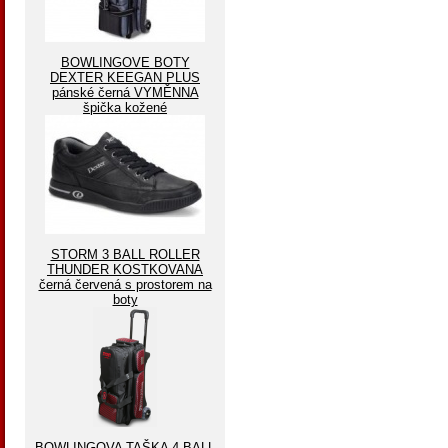
BOWLINGOVE BOTY
DEXTER KEEGAN PLUS
pánské černá VYMĚNNA
špička kožené
STORM 3 BALL ROLLER
THUNDER KOSTKOVANA
černá červená s prostorem na
boty
BOWLINGOVA TAŠKA 4 BALL