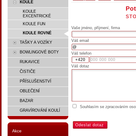
KOULE
Pot
KOULE
EXCENTRICKÉ
STO
KOULE FUN
Vaše jméno, příjmení, firma
KOULE ROVNÉ
Váš email
TAŠKY A VOZÍKY
BOWLINGOVÉ BOTY
Váš telefon
RUKAVICE
Váš dotaz
ČISTIČE
PŘÍSLUŠENSTVÍ
OBLEČENÍ
BAZAR
Souhlasím se zpracováním osob
GRAVÍROVÁNÍ KOULÍ
Akce