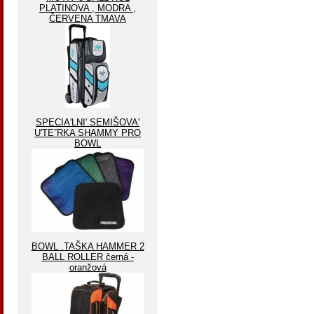
PLATINOVA , MODRA ,
ČERVENA TMAVA
SPECIA'LNI' SEMIŠOVA'
U'TEˇRKA SHAMMY PRO
BOWL
BOWL .TAŠKA HAMMER 2
BALL ROLLER černá -
oranžová