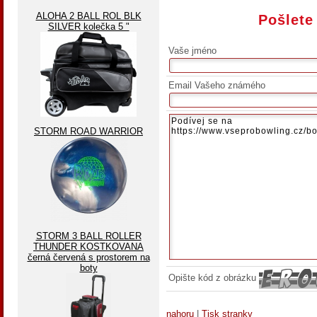
ALOHA 2 BALL ROL BLK
Pošlete
SILVER kolečka 5 "
Vaše jméno
Email Vašeho známého
STORM ROAD WARRIOR
STORM 3 BALL ROLLER
THUNDER KOSTKOVANA
černá červená s prostorem na
boty
Opište kód z obrázku
nahoru
|
Tisk stranky