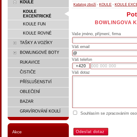
KOULE
Katalog zboží
-
KOULE
-
KOULE EXC
KOULE
Pot
EXCENTRICKÉ
BOWLINGOVA K
KOULE FUN
KOULE ROVNÉ
Vaše jméno, příjmení, firma
TAŠKY A VOZÍKY
Váš email
BOWLINGOVÉ BOTY
Váš telefon
RUKAVICE
ČISTIČE
Váš dotaz
PŘÍSLUŠENSTVÍ
OBLEČENÍ
BAZAR
GRAVÍROVÁNÍ KOULÍ
Souhlasím se zpracováním osob
Akce