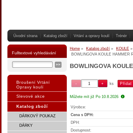
Úvodní strana
Katalog zboží
Vrtání a opravy koulí
Trénér
Home
Katalog zboží
KOULE
Fulltextové vyhledávání
BOWLINGOVA KOULE HAMMER R
BOWLINGOVA KOULE
Broušení Vrtání
ks
Opravy koulí
Slevové akce
Můžete mít již
Po 10.8.2026
Katalog zboží
Výrobce:
Cena s DPH:
DÁRKOVÝ POUKAZ
DPH:
DÁRKY
Dostupnost: