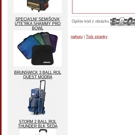
SPECIA'LNI' SEMIŠOVA'
Opište kód z obrázku
U'TEˇRKA SHAMMY PRO
BOWL
nahoru
|
Tisk stranky
BRUNSWICK 3 BALL ROL
QUEST MODRA
STORM 2 BALL ROL
THUNDER BLK ŠEDA