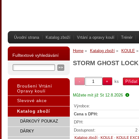
Úvodní strana
Katalog zboží
Vrtání a opravy koulí
Trénér
Home
Katalog zboží
KOULE
Fulltextové vyhledávání
STORM GHOST LOCK
ks
Broušení Vrtání
Opravy koulí
Můžete mít již
St 12.8.2026
Slevové akce
Výrobce:
Katalog zboží
Cena s DPH:
DÁRKOVÝ POUKAZ
DPH:
Dostupnost:
2 
DÁRKY
Katalog zboží
-
KOULE
-
KOULE EXC