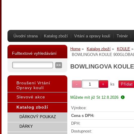
Úvodní strana
Katalog zboží
Vrtání a opravy koulí
Trénér
Home
Katalog zboží
KOULE
Fulltextové vyhledávání
BOWLINGOVA KOULE 900GLOBA
BOWLINGOVA KOULE
Broušení Vrtání
ks
Opravy koulí
Slevové akce
Můžete mít již
St 12.8.2026
Katalog zboží
Výrobce:
Cena s DPH:
DÁRKOVÝ POUKAZ
DPH:
DÁRKY
Dostupnost: