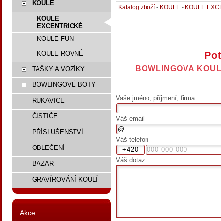
KOULE
Katalog zboží
-
KOULE
-
KOULE EXC
KOULE
EXCENTRICKÉ
KOULE FUN
Pot
KOULE ROVNÉ
BOWLINGOVA KOUL
TAŠKY A VOZÍKY
BOWLINGOVÉ BOTY
Vaše jméno, příjmení, firma
RUKAVICE
ČISTIČE
Váš email
PŘÍSLUŠENSTVÍ
Váš telefon
OBLEČENÍ
Váš dotaz
BAZAR
GRAVÍROVÁNÍ KOULÍ
Akce