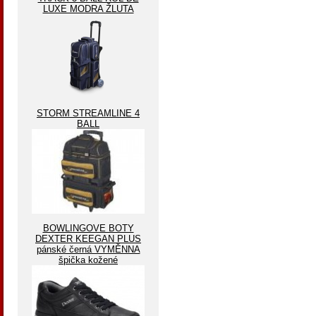
LUXE MODRA ŽLUTA
STORM STREAMLINE 4
BALL
BOWLINGOVE BOTY
DEXTER KEEGAN PLUS
pánské černá VYMĚNNA
špička kožené