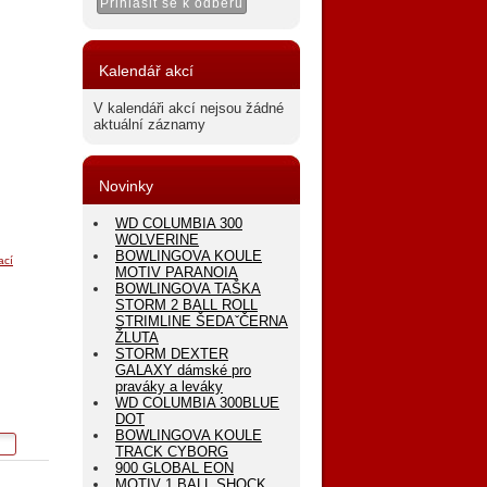
Kalendář akcí
V kalendáři akcí nejsou žádné
aktuální záznamy
Novinky
WD COLUMBIA 300
WOLVERINE
BOWLINGOVA KOULE
ací
MOTIV PARANOIA
BOWLINGOVA TAŠKA
STORM 2 BALL ROLL
STRIMLINE ŠEDAˇČERNA
ŽLUTA
STORM DEXTER
GALAXY dámské pro
praváky a leváky
WD COLUMBIA 300BLUE
DOT
BOWLINGOVA KOULE
TRACK CYBORG
900 GLOBAL EON
MOTIV 1 BALL SHOCK