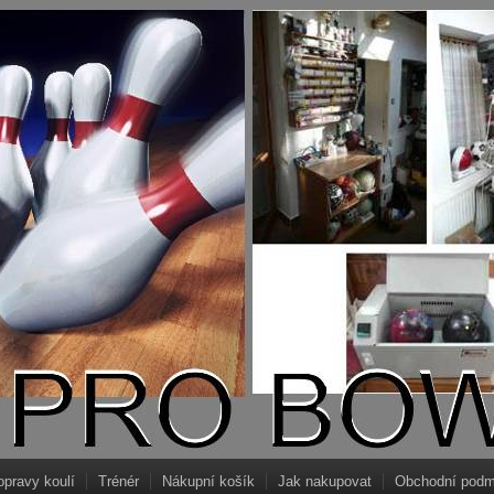
opravy koulí
Trénér
Nákupní košík
Jak nakupovat
Obchodní podm