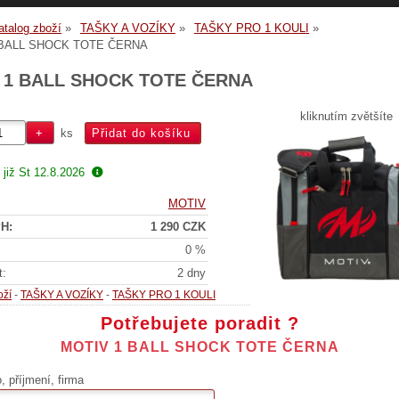
atalog zboží
TAŠKY A VOZÍKY
TAŠKY PRO 1 KOULI
 BALL SHOCK TOTE ČERNA
 1 BALL SHOCK TOTE ČERNA
kliknutím zvětšíte
ks
 již
St 12.8.2026
MOTIV
H:
1 290 CZK
0 %
t:
2 dny
oží
-
TAŠKY A VOZÍKY
-
TAŠKY PRO 1 KOULI
Potřebujete poradit ?
MOTIV 1 BALL SHOCK TOTE ČERNA
 příjmení, firma