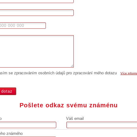
asím se zpracováním osobních údajů pro zpracování mého dotazu
Více inform
Pošlete odkaz svému známénu
o
Váš email
eho známého