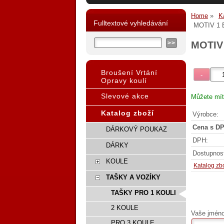
Home
K
Fulltextové vyhledávání
MOTIV 1
MOTIV
Broušení Vrtání
Opravy koulí
Slevové akce
Můžete mít
Katalog zboží
Výrobce:
Cena s DP
DÁRKOVÝ POUKAZ
DPH:
DÁRKY
Dostupnos
KOULE
Katalog zb
TAŠKY A VOZÍKY
TAŠKY PRO 1 KOULI
2 KOULE
Vaše jméno,
PRO 3 KOULE