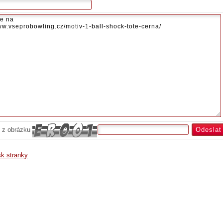
 z obrázku
sk stranky