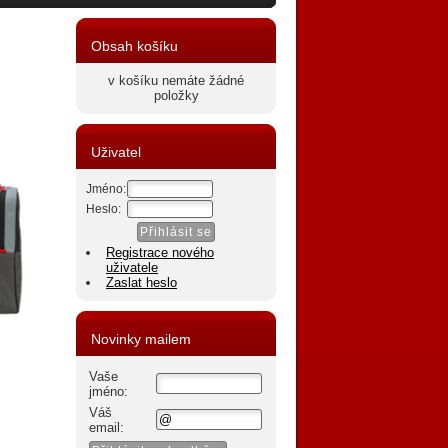
Obsah košíku
v košíku nemáte žádné
položky
Uživatel
Jméno:
Heslo:
Registrace nového
uživatele
Zaslat heslo
Novinky mailem
Vaše
jméno:
Váš
email: