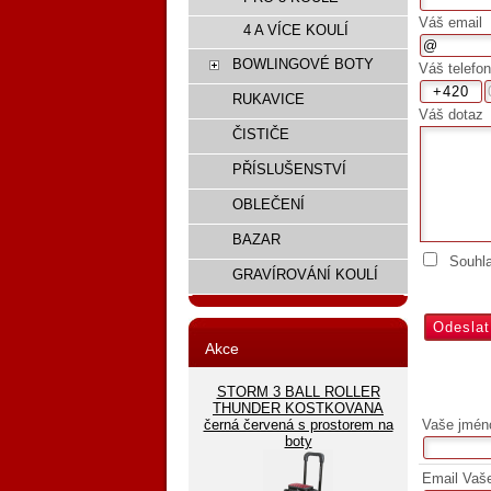
Váš email
4 A VÍCE KOULÍ
BOWLINGOVÉ BOTY
Váš telefon
RUKAVICE
Váš dotaz
ČISTIČE
PŘÍSLUŠENSTVÍ
OBLEČENÍ
BAZAR
Souhl
GRAVÍROVÁNÍ KOULÍ
Akce
STORM 3 BALL ROLLER
THUNDER KOSTKOVANA
černá červená s prostorem na
Vaše jmén
boty
Email Vaš