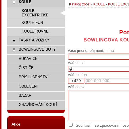
KOULE
Katalog zboží
-
KOULE
-
KOULE EXC
KOULE
EXCENTRICKÉ
KOULE FUN
Pot
KOULE ROVNÉ
BOWLINGOVA KOUL
TAŠKY A VOZÍKY
BOWLINGOVÉ BOTY
Vaše jméno, příjmení, firma
RUKAVICE
Váš email
ČISTIČE
Váš telefon
PŘÍSLUŠENSTVÍ
OBLEČENÍ
Váš dotaz
BAZAR
GRAVÍROVÁNÍ KOULÍ
Akce
Souhlasím se zpracováním osob