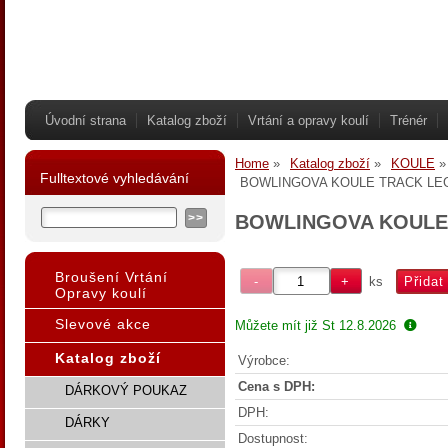
Úvodní strana
Katalog zboží
Vrtání a opravy koulí
Trénér
Home
Katalog zboží
KOULE
Fulltextové vyhledávání
BOWLINGOVA KOULE TRACK LEGIO
BOWLINGOVA KOULE T
Broušení Vrtání
ks
Opravy koulí
Slevové akce
Můžete mít již
St 12.8.2026
Katalog zboží
Výrobce:
Cena s DPH:
DÁRKOVÝ POUKAZ
DPH:
DÁRKY
Dostupnost: