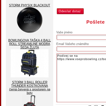
STORM PHYSIX BLACKOUT
Pošlete
Vaše jméno
BOWLINGOVA TAŠKA 4 BALL
ROLL STREAMLINE MODRA
Email Vašeho známého
ŠEDA ŽLUTA
STORM 3 BALL ROLLER
THUNDER KOSTKOVANA
černá červená s prostorem na
boty