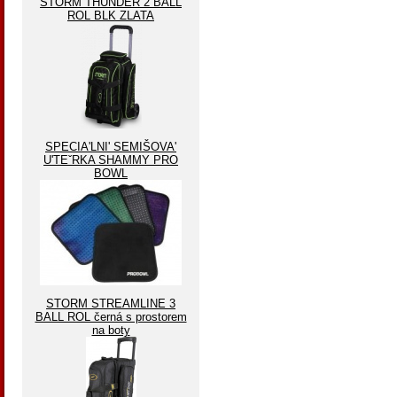
STORM THUNDER 2 BALL
ROL BLK ZLATA
SPECIA'LNI' SEMIŠOVA'
U'TEˇRKA SHAMMY PRO
BOWL
STORM STREAMLINE 3
BALL ROL černá s prostorem
na boty