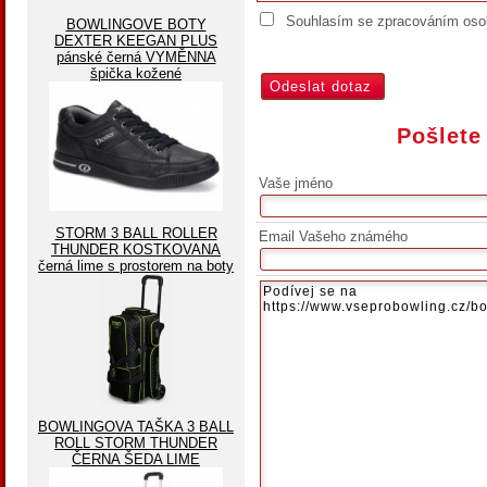
Souhlasím se zpracováním osob
BOWLINGOVE BOTY
DEXTER KEEGAN PLUS
pánské černá VYMĚNNA
špička kožené
Pošlete
Vaše jméno
STORM 3 BALL ROLLER
Email Vašeho známého
THUNDER KOSTKOVANA
černá lime s prostorem na boty
BOWLINGOVA TAŠKA 3 BALL
ROLL STORM THUNDER
ČERNA ŠEDA LIME