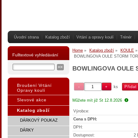
Úvodní strana
Katalog zboží
Vrtání a opravy koulí
Trénér
Home
Katalog zboží
KOULE
Fulltextové vyhledávání
BOWLINGOVA OULE STORM TOR
BOWLINGOVA OULE 
Broušení Vrtání
ks
Opravy koulí
Slevové akce
Můžete mít již
St 12.8.2026
Katalog zboží
Výrobce:
Cena s DPH:
DÁRKOVÝ POUKAZ
DPH:
DÁRKY
Dostupnost:
2 