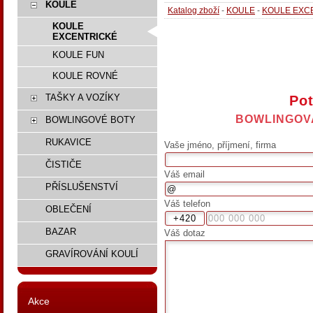
KOULE
Katalog zboží
-
KOULE
-
KOULE EXC
KOULE
EXCENTRICKÉ
KOULE FUN
KOULE ROVNÉ
TAŠKY A VOZÍKY
Pot
BOWLINGOV
BOWLINGOVÉ BOTY
RUKAVICE
Vaše jméno, příjmení, firma
ČISTIČE
Váš email
PŘÍSLUŠENSTVÍ
Váš telefon
OBLEČENÍ
BAZAR
Váš dotaz
GRAVÍROVÁNÍ KOULÍ
Akce