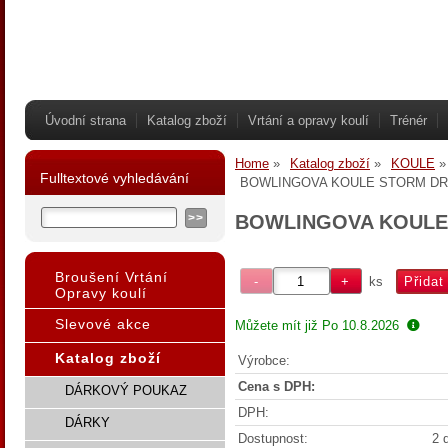
Úvodní strana
Katalog zboží
Vrtání a opravy koulí
Trénér
Home
Katalog zboží
KOULE
Fulltextové vyhledávání
BOWLINGOVA KOULE STORM DR
BOWLINGOVA KOULE
Broušení Vrtání
ks
Opravy koulí
Slevové akce
Můžete mít již
Po 10.8.2026
Katalog zboží
Výrobce:
Cena s DPH:
DÁRKOVÝ POUKAZ
DPH:
DÁRKY
Dostupnost:
2 