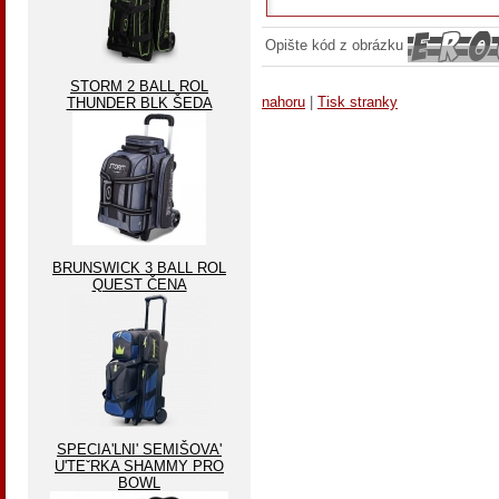
Opište kód z obrázku
STORM 2 BALL ROL
nahoru
|
Tisk stranky
THUNDER BLK ŠEDA
BRUNSWICK 3 BALL ROL
QUEST ČENA
SPECIA'LNI' SEMIŠOVA'
U'TEˇRKA SHAMMY PRO
BOWL