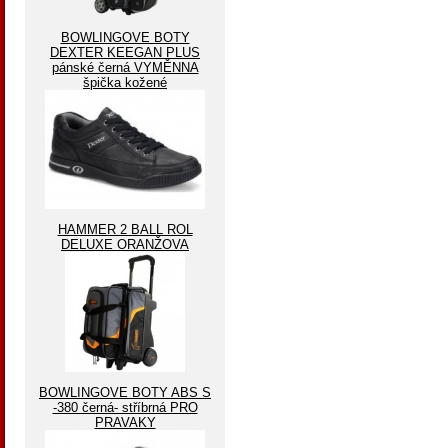
BOWLINGOVE BOTY
DEXTER KEEGAN PLUS
pánské černá VYMĚNNA
špička kožené
HAMMER 2 BALL ROL
DELUXE ORANŽOVA
BOWLINGOVE BOTY ABS S
-380 černá- stříbrná PRO
PRAVAKY