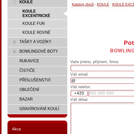
KOULE
Katalog zboží
-
KOULE
-
KOULE EXC
KOULE
EXCENTRICKÉ
KOULE FUN
KOULE ROVNÉ
Pot
TAŠKY A VOZÍKY
BOWLING
BOWLINGOVÉ BOTY
RUKAVICE
Vaše jméno, příjmení, firma
ČISTIČE
Váš email
PŘÍSLUŠENSTVÍ
Váš telefon
OBLEČENÍ
BAZAR
Váš dotaz
GRAVÍROVÁNÍ KOULÍ
Akce