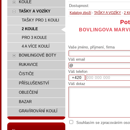
KOULE
Dostupnost:
TAŠKY A VOZÍKY
Katalog zboží
-
TAŠKY A VOZÍKY
-
2 
TAŠKY PRO 1 KOULI
Pot
2 KOULE
BOVLINGOVA MARVEL
PRO 3 KOULE
4 A VÍCE KOULÍ
Vaše jméno, příjmení, firma
BOWLINGOVÉ BOTY
Váš email
RUKAVICE
Váš telefon
ČISTIČE
PŘÍSLUŠENSTVÍ
Váš dotaz
OBLEČENÍ
BAZAR
GRAVÍROVÁNÍ KOULÍ
Souhlasím se zpracováním osob