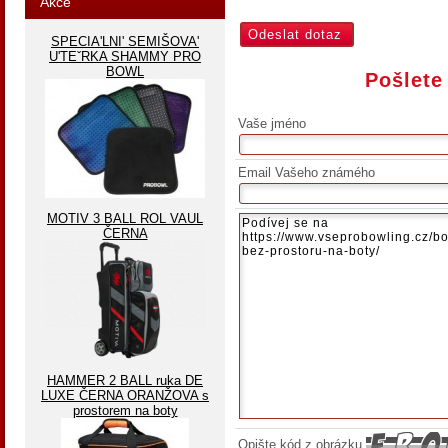
Akce
SPECIA'LNI' SEMIŠOVA'
U'TEˇRKA SHAMMY PRO
BOWL
Pošlete
Vaše jméno
Email Vašeho známého
MOTIV 3 BALL ROL VAUL
ČERNA
HAMMER 2 BALL ruka DE
LUXE ČERNA ORANŽOVA s
prostorem na boty
Opište kód z obrázku