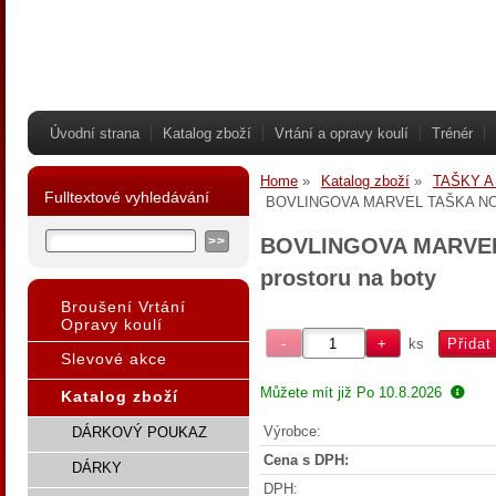
Úvodní strana
Katalog zboží
Vrtání a opravy koulí
Trénér
Home
Katalog zboží
TAŠKY A
Fulltextové vyhledávání
BOVLINGOVA MARVEL TAŠKA NOSIČ
BOVLINGOVA MARVEL 
prostoru na boty
Broušení Vrtání
Opravy koulí
ks
Slevové akce
Můžete mít již
Po 10.8.2026
Katalog zboží
Výrobce:
DÁRKOVÝ POUKAZ
Cena s DPH:
DÁRKY
DPH: