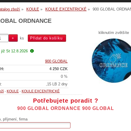
atalog zboží
KOULE
KOULE EXCENTRICKÉ
900 GLOBAL ORDNA
LOBAL ORDNANCE
kliknutím zvětšíte
ks
 již
St 12.8.2026
900 GLOBAL
H:
4 250 CZK
0 %
t:
,15 LB 2 dny
oží
-
KOULE
-
KOULE EXCENTRICKÉ
Potřebujete poradit ?
900 GLOBAL ORDNANCE 900 GLOBAL
 příjmení, firma