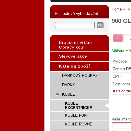
Home
K
Fulltextové vyhledávání
900 G
Broušení Vrtání
Opravy koulí
Můžete mít
Slevové akce
Výrobce:
Katalog zboží
Cena s DP
DÁRKOVÝ POUKAZ
DPH:
Dostupnos
DÁRKY
Katalog zb
KOULE
KOULE
EXCENTRICKÉ
KOULE FUN
Vaše jméno,
KOULE ROVNÉ