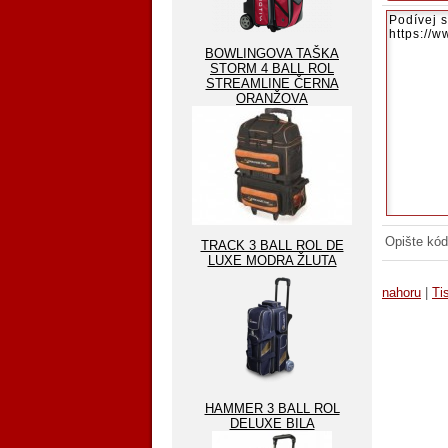
BOWLINGOVA TAŠKA
STORM 4 BALL ROL
STREAMLINE ČERNA
ORANŽOVA
Opište kód
TRACK 3 BALL ROL DE
LUXE MODRA ŽLUTA
nahoru
|
Ti
HAMMER 3 BALL ROL
DELUXE BILA