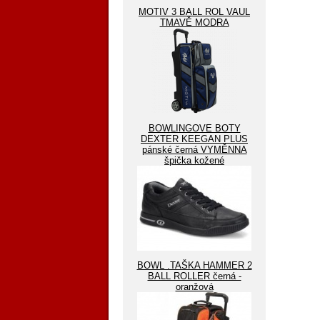
MOTIV 3 BALL ROL VAUL
TMAVĚ MODRA
BOWLINGOVE BOTY
DEXTER KEEGAN PLUS
pánské černá VYMĚNNA
špička kožené
BOWL .TAŠKA HAMMER 2
BALL ROLLER černá -
oranžová