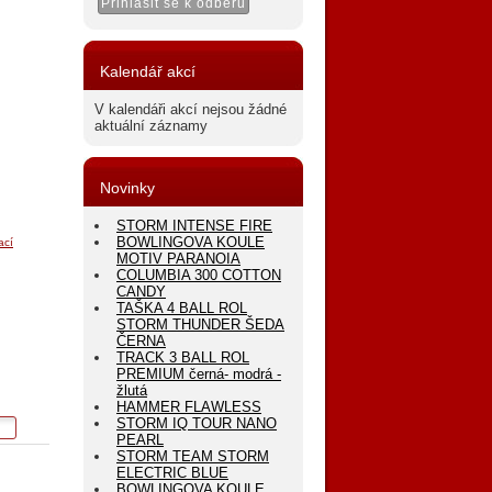
Kalendář akcí
V kalendáři akcí nejsou žádné
aktuální záznamy
Novinky
STORM INTENSE FIRE
BOWLINGOVA KOULE
ací
MOTIV PARANOIA
COLUMBIA 300 COTTON
CANDY
TAŠKA 4 BALL ROL
STORM THUNDER ŠEDA
ČERNA
TRACK 3 BALL ROL
PREMIUM černá- modrá -
žlutá
HAMMER FLAWLESS
STORM IQ TOUR NANO
PEARL
STORM TEAM STORM
ELECTRIC BLUE
BOWLINGOVA KOULE