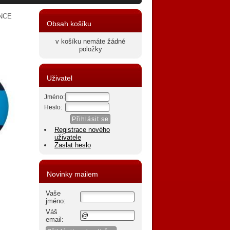
NCE
Obsah košíku
v košíku nemáte žádné
položky
Uživatel
Jméno:
Heslo:
Registrace nového
uživatele
Zaslat heslo
Novinky mailem
Vaše
jméno:
Váš
email: