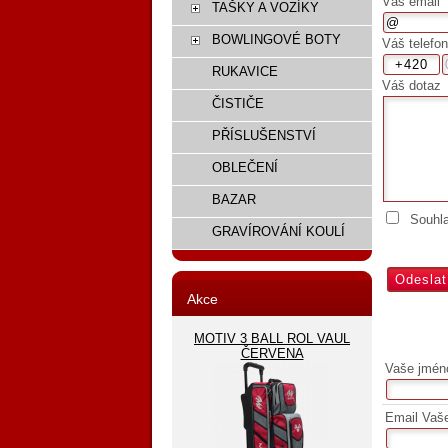
Váš email
TAŠKY A VOZÍKY
BOWLINGOVÉ BOTY
Váš telefon
RUKAVICE
Váš dotaz
ČISTIČE
PŘÍSLUŠENSTVÍ
OBLEČENÍ
BAZAR
Souhl
GRAVÍROVÁNÍ KOULÍ
Akce
MOTIV 3 BALL ROL VAUL
ČERVENA
Vaše jmén
Email Vaš