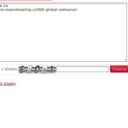
 z obrázku
sk stranky