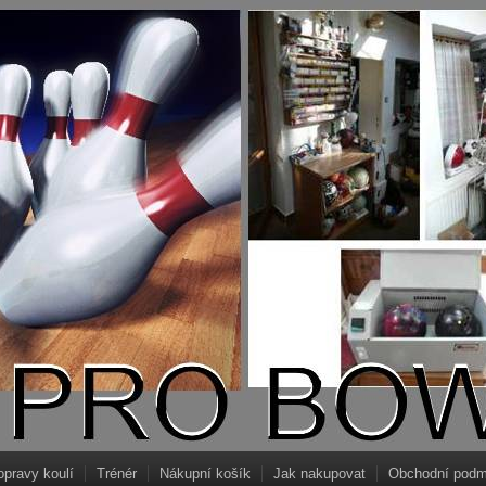
opravy koulí
Trénér
Nákupní košík
Jak nakupovat
Obchodní podm