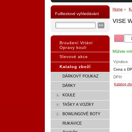
Home
K
Fulltextové vyhledávání
VISE 
Broušení Vrtání
Opravy koulí
Můžete mít
Slevové akce
Výrobce:
Katalog zboží
Cena s DP
DÁRKOVÝ POUKAZ
DPH:
Katalog zb
DÁRKY
KOULE
TAŠKY A VOZÍKY
BOWLINGOVÉ BOTY
RUKAVICE