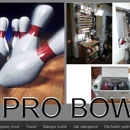
opravy koulí
Trénér
Nákupní košík
Jak nakupovat
Obchodní podm