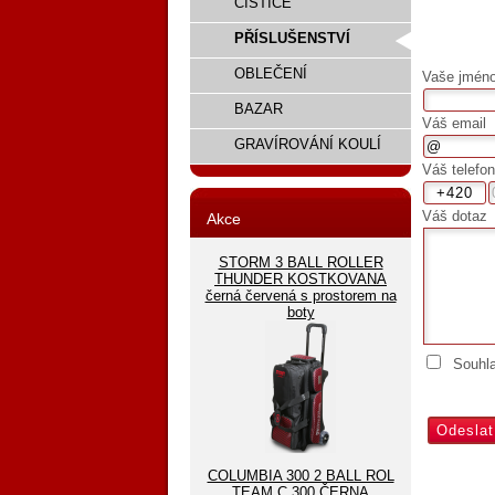
ČISTIČE
PŘÍSLUŠENSTVÍ
OBLEČENÍ
Vaše jméno,
BAZAR
Váš email
GRAVÍROVÁNÍ KOULÍ
Váš telefon
Váš dotaz
Akce
STORM 3 BALL ROLLER
THUNDER KOSTKOVANA
černá červená s prostorem na
boty
Souhl
COLUMBIA 300 2 BALL ROL
TEAM C 300 ČERNA