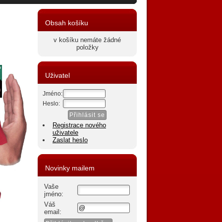
Obsah košíku
v košíku nemáte žádné
položky
Uživatel
Jméno:
Heslo:
Registrace nového
uživatele
Zaslat heslo
Novinky mailem
Vaše
jméno:
Váš
email: