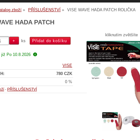
atalog zboží
PŘÍSLUŠENSTVÍ
VISE WAVE HADA PATCH ROLIČKA
WAVE HADA PATCH
kliknutím zvětšíte
ks
 již
Po 10.8.2026
VISE
H:
780 CZK
0 %
oží
-
PŘÍSLUŠENSTVÍ