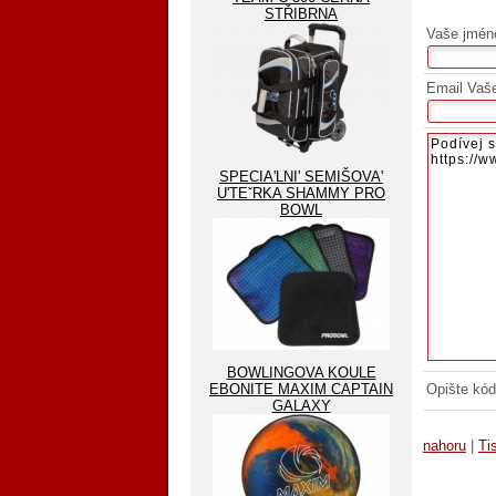
STŘIBRNA
Vaše jmén
Email Vaš
SPECIA'LNI' SEMIŠOVA'
U'TEˇRKA SHAMMY PRO
BOWL
BOWLINGOVA KOULE
EBONITE MAXIM CAPTAIN
Opište kód
GALAXY
nahoru
|
Ti