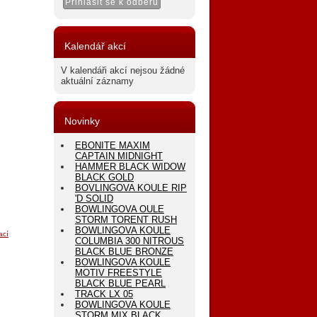
Kalendář akcí
V kalendáři akcí nejsou žádné
aktuální záznamy
Novinky
EBONITE MAXIM
CAPTAIN MIDNIGHT
HAMMER BLACK WIDOW
BLACK GOLD
BOVLINGOVA KOULE RIP
'D SOLID
BOWLINGOVA OULE
STORM TORENT RUSH
BOWLINGOVA KOULE
ací
COLUMBIA 300 NITROUS
BLACK BLUE BRONZE
BOWLINGOVA KOULE
MOTIV FREESTYLE
BLACK BLUE PEARL
TRACK LX 05
BOWLINGOVA KOULE
STORM MIX BLACK