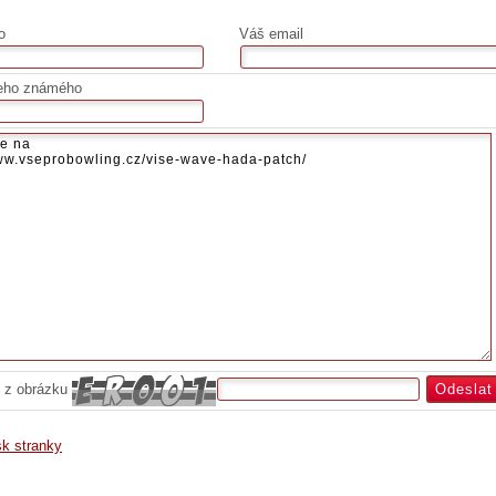
o
Váš email
eho známého
 z obrázku
sk stranky