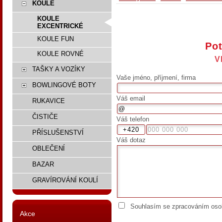
KOULE
KOULE
EXCENTRICKÉ
KOULE FUN
Pot
KOULE ROVNÉ
V
TAŠKY A VOZÍKY
Vaše jméno, příjmení, firma
BOWLINGOVÉ BOTY
Váš email
RUKAVICE
ČISTIČE
Váš telefon
PŘÍSLUŠENSTVÍ
Váš dotaz
OBLEČENÍ
BAZAR
GRAVÍROVÁNÍ KOULÍ
Souhlasím se zpracováním osob
Akce