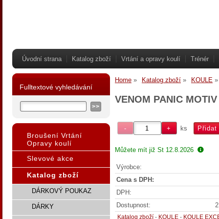
Úvodní strana
Katalog zboží
Vrtání a opravy koulí
Trénér
Home
Katalog zboží
KOULE
Fulltextové vyhledávání
VENOM PANIC MOTIV
ks
Broušení Vrtání
Opravy koulí
Můžete mít již
St 12.8.2026
Slevové akce
Výrobce:
Katalog zboží
Cena s DPH:
DÁRKOVÝ POUKAZ
DPH:
Dostupnost:
2
DÁRKY
Katalog zboží
-
KOULE
-
KOULE EXC