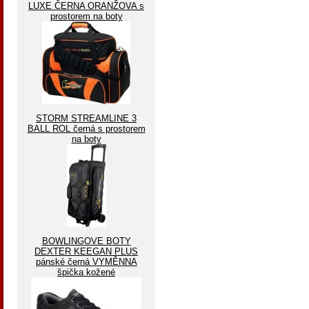
LUXE ČERNA ORANŽOVA s
prostorem na boty
STORM STREAMLINE 3
BALL ROL černá s prostorem
na boty
BOWLINGOVE BOTY
DEXTER KEEGAN PLUS
pánské černá VYMĚNNA
špička kožené