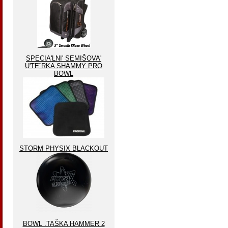
SPECIA'LNI' SEMIŠOVA'
U'TEˇRKA SHAMMY PRO
BOWL
STORM PHYSIX BLACKOUT
BOWL .TAŠKA HAMMER 2