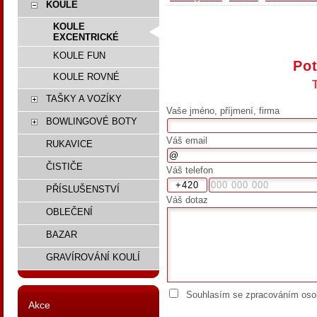
KOULE
KOULE
EXCENTRICKÉ
KOULE FUN
Pot
KOULE ROVNÉ
TAŠKY A VOZÍKY
Vaše jméno, příjmení, firma
BOWLINGOVÉ BOTY
Váš email
RUKAVICE
ČISTIČE
Váš telefon
PŘÍSLUŠENSTVÍ
Váš dotaz
OBLEČENÍ
BAZAR
GRAVÍROVÁNÍ KOULÍ
Souhlasím se zpracováním osob
Akce