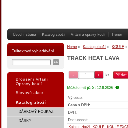
Úvodní strana
Katalog zboží
Vrtání a opravy koulí
Trénér
Home
Katalog zboží
KOULE
Fulltextové vyhledávání
TRACK HEAT LAVA
ks
Broušení Vrtání
Opravy koulí
Můžete mít již
St 12.8.2026
Slevové akce
Výrobce:
Katalog zboží
Cena s DPH:
DÁRKOVÝ POUKAZ
DPH:
Dostupnost:
DÁRKY
Katalog zboží
-
KOULE
-
KOULE EXC