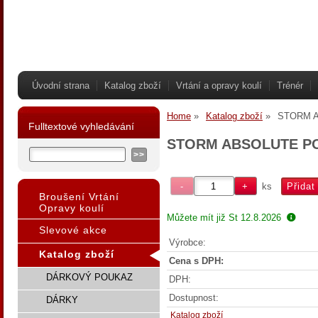
Úvodní strana
Katalog zboží
Vrtání a opravy koulí
Trénér
Home
Katalog zboží
STORM 
Fulltextové vyhledávání
STORM ABSOLUTE P
ks
Broušení Vrtání
Opravy koulí
Můžete mít již
St 12.8.2026
Slevové akce
Výrobce:
Katalog zboží
Cena s DPH:
DÁRKOVÝ POUKAZ
DPH:
Dostupnost:
DÁRKY
Katalog zboží