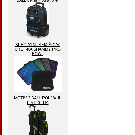
BALL černá modrá roller
SPECIA'LNI' SEMIŠOVA'
U'TEˇRKA SHAMMY PRO
BOWL
MOTIV 3 BALL ROL VAUL
LIME ŠEDA