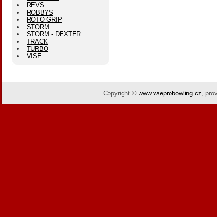
REVS
ROBBYS
ROTO GRIP
STORM
STORM - DEXTER
TRACK
TURBO
VISE
Copyright ©
www.vseprobowling.cz
,
pro