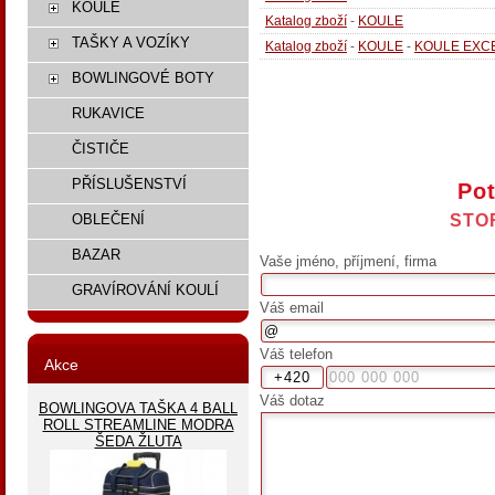
KOULE
Katalog zboží
-
KOULE
TAŠKY A VOZÍKY
Katalog zboží
-
KOULE
-
KOULE EXC
BOWLINGOVÉ BOTY
RUKAVICE
ČISTIČE
PŘÍSLUŠENSTVÍ
Pot
STO
OBLEČENÍ
BAZAR
Vaše jméno, příjmení, firma
GRAVÍROVÁNÍ KOULÍ
Váš email
Váš telefon
Akce
Váš dotaz
BOWLINGOVA TAŠKA 4 BALL
ROLL STREAMLINE MODRA
ŠEDA ŽLUTA