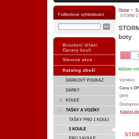
Home
K
Fulltextové vyhledávání
STORM 2 
STORM
boty
Broušení Vrtání
Opravy koulí
Slevové akce
Můžete mít
Katalog zboží
Výrobce:
DÁRKOVÝ POUKAZ
Cena s DP
DÁRKY
DPH:
KOULE
Dostupnos
TAŠKY A VOZÍKY
Katalog zb
TAŠKY PRO 1 KOULI
2 KOULE
STOR
PRO 3 KOULE