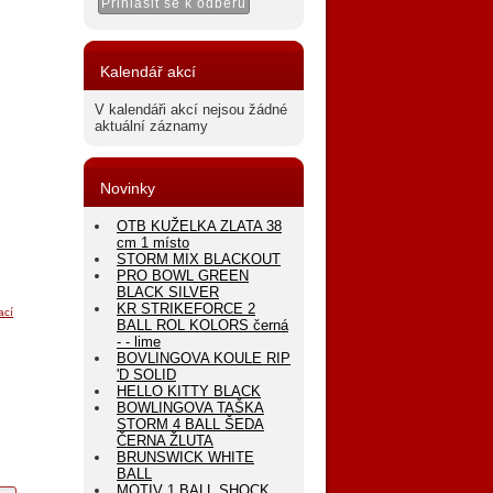
Kalendář akcí
V kalendáři akcí nejsou žádné
aktuální záznamy
Novinky
OTB KUŽELKA ZLATA 38
cm 1 místo
STORM MIX BLACKOUT
PRO BOWL GREEN
BLACK SILVER
KR STRIKEFORCE 2
ací
BALL ROL KOLORS černá
- - lime
BOVLINGOVA KOULE RIP
'D SOLID
HELLO KITTY BLACK
BOWLINGOVA TAŠKA
STORM 4 BALL ŠEDA
ČERNA ŽLUTA
BRUNSWICK WHITE
BALL
MOTIV 1 BALL SHOCK