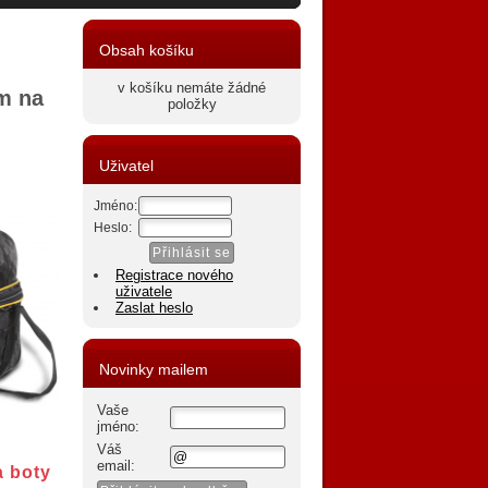
Obsah košíku
v košíku nemáte žádné
m na
položky
Uživatel
Jméno:
Heslo:
Registrace nového
uživatele
Zaslat heslo
Novinky mailem
Vaše
jméno:
Váš
email:
 boty