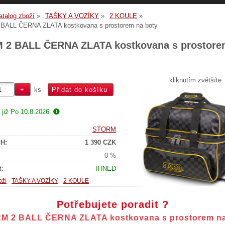
atalog zboží
TAŠKY A VOZÍKY
2 KOULE
BALL ČERNA ZLATA kostkovana s prostorem na boty
 2 BALL ČERNA ZLATA kostkovana s prostore
kliknutím zvětšíte
ks
 již
Po 10.8.2026
STORM
H:
1 390 CZK
0 %
t:
IHNED
oží
-
TAŠKY A VOZÍKY
-
2 KOULE
Potřebujete poradit ?
M 2 BALL ČERNA ZLATA kostkovana s prostorem na