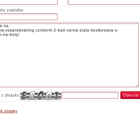
eho známého
 z obrázku
sk stranky