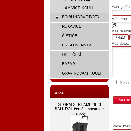
Vaše jméno,
4 A VÍCE KOULÍ
BOWLINGOVÉ BOTY
Váš email
RUKAVICE
Váš telefon
ČISTIČE
Váš dotaz
PŘÍSLUŠENSTVÍ
OBLEČENÍ
BAZAR
GRAVÍROVÁNÍ KOULÍ
Souhl
Akce
STORM STREAMLINE 3
BALL ROL černá s prostorem
na boty
Vaše jmén