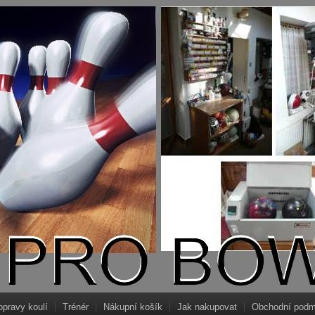
opravy koulí
Trénér
Nákupní košík
Jak nakupovat
Obchodní podm