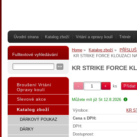
Úvodní strana
Katalog zboží
Vrtání a opravy koulí
Trénér
Home
Katalog zboží
PŘÍSLUŠ
Fulltextové vyhledávání
KR STRIKE FORCE KLOUZACI N
KR STRIKE FORCE K
Broušení Vrtání
ks
Opravy koulí
Slevové akce
Můžete mít již
St 12.8.2026
Katalog zboží
Výrobce:
KR S
Cena s DPH:
DÁRKOVÝ POUKAZ
DPH:
DÁRKY
Dostupnost: