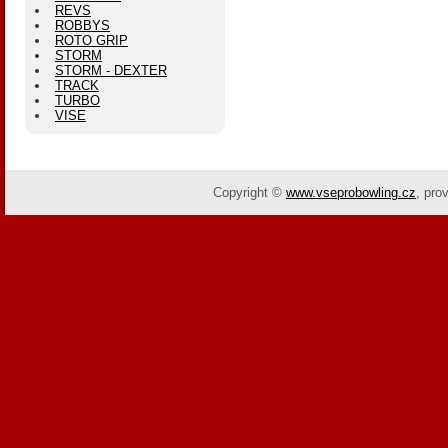
REVS
ROBBYS
ROTO GRIP
STORM
STORM - DEXTER
TRACK
TURBO
VISE
Copyright ©
www.vseprobowling.cz
,
pro