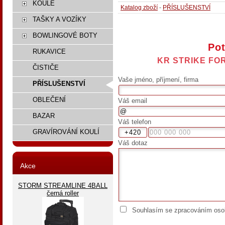
KOULE
Katalog zboží
-
PŘÍSLUŠENSTVÍ
TAŠKY A VOZÍKY
BOWLINGOVÉ BOTY
Pot
RUKAVICE
KR STRIKE FO
ČISTIČE
Vaše jméno, příjmení, firma
PŘÍSLUŠENSTVÍ
OBLEČENÍ
Váš email
BAZAR
Váš telefon
GRAVÍROVÁNÍ KOULÍ
Váš dotaz
Akce
STORM STREAMLINE 4BALL
černá roller
Souhlasím se zpracováním osob