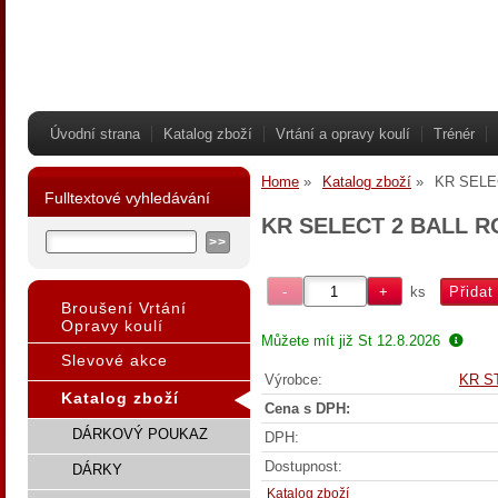
Úvodní strana
Katalog zboží
Vrtání a opravy koulí
Trénér
Home
Katalog zboží
KR SELE
Fulltextové vyhledávání
KR SELECT 2 BALL 
ks
Broušení Vrtání
Opravy koulí
Můžete mít již
St 12.8.2026
Slevové akce
Výrobce:
KR S
Katalog zboží
Cena s DPH:
DÁRKOVÝ POUKAZ
DPH:
Dostupnost:
DÁRKY
Katalog zboží