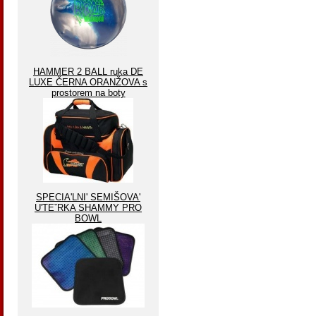
HAMMER 2 BALL ruka DE
LUXE ČERNA ORANŽOVA s
prostorem na boty
SPECIA'LNI' SEMIŠOVA'
U'TEˇRKA SHAMMY PRO
BOWL