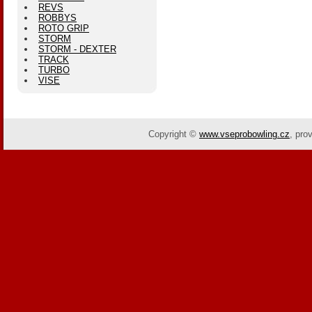
REVS
ROBBYS
ROTO GRIP
STORM
STORM - DEXTER
TRACK
TURBO
VISE
Copyright ©
www.vseprobowling.cz
,
pro