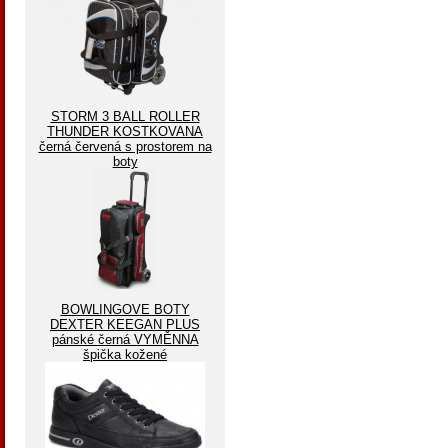
STORM 3 BALL ROLLER
THUNDER KOSTKOVANA
černá červená s prostorem na
boty
BOWLINGOVE BOTY
DEXTER KEEGAN PLUS
pánské černá VYMĚNNA
špička kožené