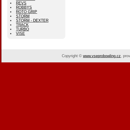
REVS
ROBBYS
ROTO GRIP
STORM
STORM - DEXTER
TRACK
TURBO
VISE
Copyright ©
www.vseprobowling.cz
,
pro