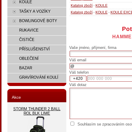
KOULE
Katalog zboží
-
KOULE
TAŠKY A VOZÍKY
Katalog zboží
-
KOULE
-
KOULE EXC
BOWLINGOVÉ BOTY
Pot
RUKAVICE
HAMME
ČISTIČE
Vaše jméno, příjmení, firma
PŘÍSLUŠENSTVÍ
OBLEČENÍ
Váš email
BAZAR
Váš telefon
GRAVÍROVÁNÍ KOULÍ
Váš dotaz
Akce
STORM THUNDER 2 BALL
ROL BLK LIME
Souhlasím se zpracováním osob