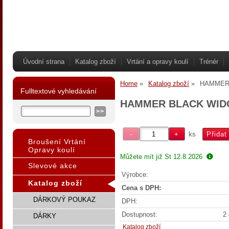
Úvodní strana
Katalog zboží
Vrtání a opravy koulí
Trénér
Home
Katalog zboží
HAMMER
Fulltextové vyhledávání
HAMMER BLACK WID
ks
Broušení Vrtání
Opravy koulí
Můžete mít již
St 12.8.2026
Slevové akce
Výrobce:
Katalog zboží
Cena s DPH:
DÁRKOVÝ POUKAZ
DPH:
Dostupnost:
2 
DÁRKY
Katalog zboží