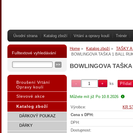
Úvodní strana
Katalog zboží
Vrtání a opravy koulí
Trénér
Home
Katalog zboží
TAŠKY A
Fulltextové vyhledávání
BOWLINGOVA TAŠKA 1 BALL RU
BOWLINGOVA TAŠKA 
Broušení Vrtání
ks
Opravy koulí
Slevové akce
Můžete mít již
Po 10.8.2026
Katalog zboží
Výrobce:
KR S
Cena s DPH:
DÁRKOVÝ POUKAZ
DPH:
DÁRKY
Dostupnost: