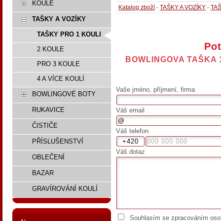
KOULE
Katalog zboží
-
TAŠKY A VOZÍKY
-
TAŠ
TAŠKY A VOZÍKY
TAŠKY PRO 1 KOULI
Pot
2 KOULE
BOWLINGOVA TAŠKA 
PRO 3 KOULE
4 A VÍCE KOULÍ
Vaše jméno, příjmení, firma
BOWLINGOVÉ BOTY
RUKAVICE
Váš email
ČISTIČE
Váš telefon
PŘÍSLUŠENSTVÍ
Váš dotaz
OBLEČENÍ
BAZAR
GRAVÍROVÁNÍ KOULÍ
Souhlasím se zpracováním osob