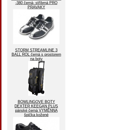
-380 černá- stříbrná PRO
PRAVAKY
STORM STREAMLINE 3
BALL ROL černá s prostorem
na boty
BOWLINGOVE BOTY
DEXTER KEEGAN PLUS
pánské černá VYMĚNNA
špička kožené