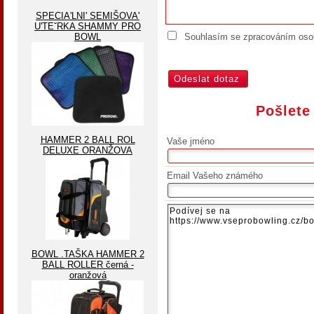
SPECIA'LNI' SEMIŠOVA'
U'TEˇRKA SHAMMY PRO
BOWL
Souhlasím se zpracováním osob
Pošlete
HAMMER 2 BALL ROL
Vaše jméno
DELUXE ORANŽOVA
Email Vašeho známého
BOWL .TAŠKA HAMMER 2
BALL ROLLER černá -
oranžová