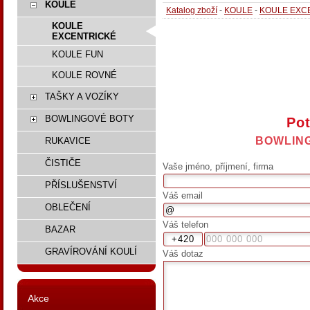
KOULE
Katalog zboží
-
KOULE
-
KOULE EXC
KOULE
EXCENTRICKÉ
KOULE FUN
KOULE ROVNÉ
TAŠKY A VOZÍKY
BOWLINGOVÉ BOTY
Pot
BOWLING
RUKAVICE
ČISTIČE
Vaše jméno, příjmení, firma
PŘÍSLUŠENSTVÍ
Váš email
OBLEČENÍ
Váš telefon
BAZAR
GRAVÍROVÁNÍ KOULÍ
Váš dotaz
Akce