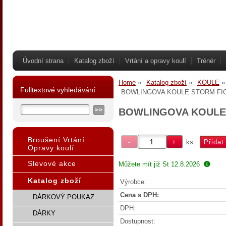
Úvodní strana
Katalog zboží
Vrtání a opravy koulí
Trénér
Home
Katalog zboží
KOULE
Fulltextové vyhledávání
BOWLINGOVA KOULE STORM FI
BOWLINGOVA KOULE
Broušení Vrtání
ks
Opravy koulí
Slevové akce
Můžete mít již
St 12.8.2026
Katalog zboží
Výrobce:
Cena s DPH:
DÁRKOVÝ POUKAZ
DPH:
DÁRKY
Dostupnost: