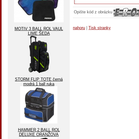
Opište kód z obrázku
nahoru
|
Tisk stranky
MOTIV 3 BALL ROL VAUL
LIME ŠEDA
STORM FLIP TOTE černá
modrá 1 ball ruka
HAMMER 2 BALL ROL
DELUXE ORANŽOVA