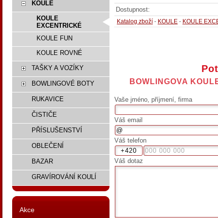
KOULE
Dostupnost:
KOULE
Katalog zboží
-
KOULE
-
KOULE EXC
EXCENTRICKÉ
KOULE FUN
KOULE ROVNÉ
Pot
TAŠKY A VOZÍKY
BOWLINGOVA KOULE
BOWLINGOVÉ BOTY
RUKAVICE
Vaše jméno, příjmení, firma
ČISTIČE
Váš email
PŘÍSLUŠENSTVÍ
Váš telefon
OBLEČENÍ
Váš dotaz
BAZAR
GRAVÍROVÁNÍ KOULÍ
Akce