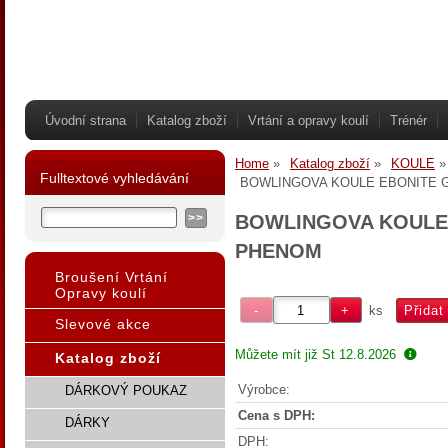
Úvodní strana
Katalog zboží
Vrtání a opravy koulí
Trénér
Home
Katalog zboží
KOULE
Fulltextové vyhledávání
BOWLINGOVA KOULE EBONITE 
BOWLINGOVA KOULE
PHENOM
Broušení Vrtání
Opravy koulí
ks
Slevové akce
Můžete mít již
St 12.8.2026
Katalog zboží
Výrobce:
DÁRKOVÝ POUKAZ
Cena s DPH:
DÁRKY
DPH: