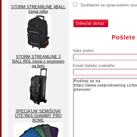
Souhlasím se zpracováním osob
STORM STREAMLINE 4BALL
černá roller
Pošlete
Vaše jméno
STORM STREAMLINE 3
BALL ROL černá s prostorem
Email Vašeho známého
na boty
SPECIA'LNI' SEMIŠOVA'
U'TEˇRKA SHAMMY PRO
BOWL