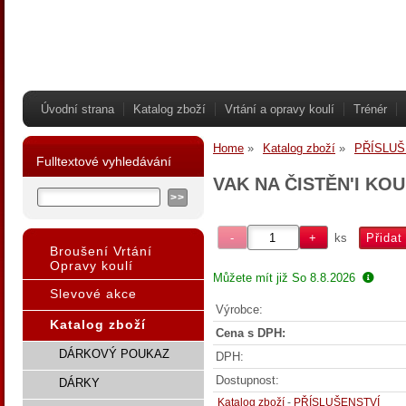
Úvodní strana
Katalog zboží
Vrtání a opravy koulí
Trénér
Home
Katalog zboží
PŘÍSLUŠ
Fulltextové vyhledávání
VAK NA ČISTĚN'I KOU
ks
Broušení Vrtání
Opravy koulí
Můžete mít již
So 8.8.2026
Slevové akce
Výrobce:
Katalog zboží
Cena s DPH:
DÁRKOVÝ POUKAZ
DPH:
Dostupnost:
DÁRKY
Katalog zboží
-
PŘÍSLUŠENSTVÍ