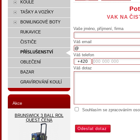
KOULE
Pot
TAŠKY A VOZÍKY
VAK NA ČIS
BOWLINGOVÉ BOTY
Vaše jméno, příjmení, firma
RUKAVICE
Váš email
ČISTIČE
PŘÍSLUŠENSTVÍ
Váš telefon
OBLEČENÍ
Váš dotaz
BAZAR
GRAVÍROVÁNÍ KOULÍ
Akce
Souhlasím se zpracováním osob
BRUNSWICK 3 BALL ROL
QUEST ČENA