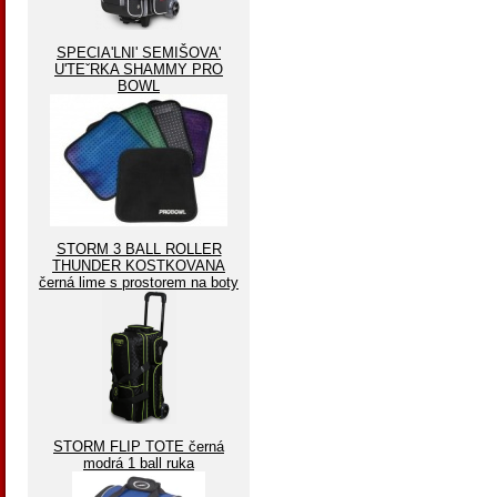
SPECIA'LNI' SEMIŠOVA'
U'TEˇRKA SHAMMY PRO
BOWL
STORM 3 BALL ROLLER
THUNDER KOSTKOVANA
černá lime s prostorem na boty
STORM FLIP TOTE černá
modrá 1 ball ruka