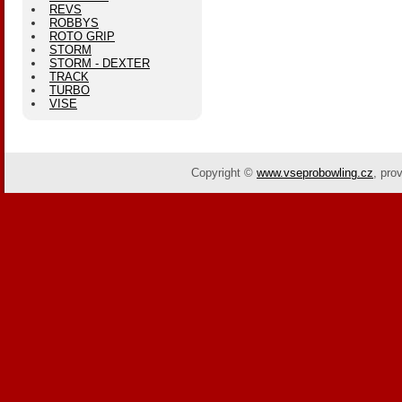
REVS
ROBBYS
ROTO GRIP
STORM
STORM - DEXTER
TRACK
TURBO
VISE
Copyright ©
www.vseprobowling.cz
,
pro