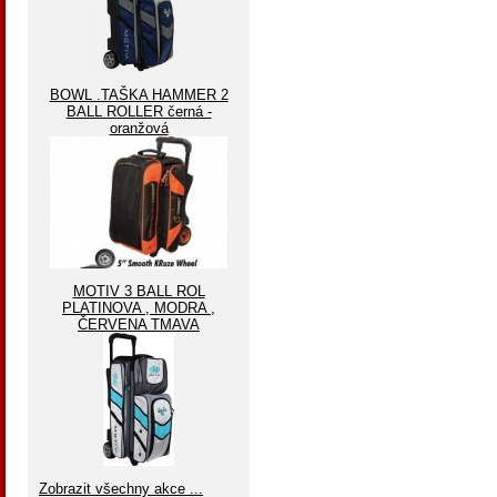
BOWL .TAŠKA HAMMER 2
BALL ROLLER černá -
oranžová
MOTIV 3 BALL ROL
PLATINOVA , MODRA ,
ČERVENA TMAVA
Zobrazit všechny akce ...