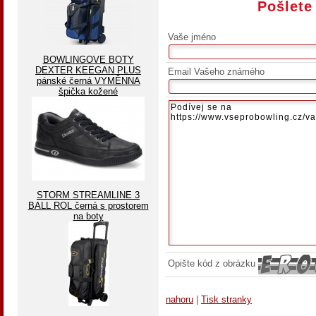
Pošlete
Vaše jméno
BOWLINGOVE BOTY
DEXTER KEEGAN PLUS
Email Vašeho známého
pánské černá VYMĚNNA
špička kožené
STORM STREAMLINE 3
BALL ROL černá s prostorem
na boty
Opište kód z obrázku
nahoru
|
Tisk stranky