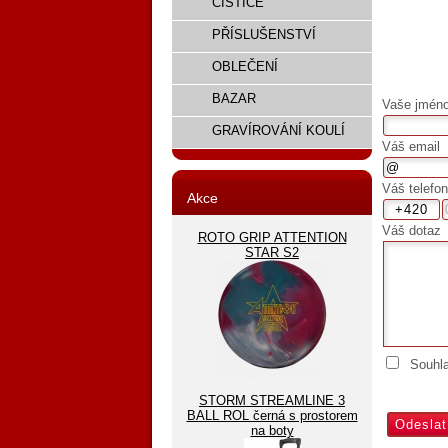
ČISTIČE
PŘÍSLUŠENSTVÍ
OBLEČENÍ
BAZAR
Vaše jméno,
GRAVÍROVÁNÍ KOULÍ
Váš email
Váš telefon
Akce
Váš dotaz
ROTO GRIP ATTENTION
STAR S2
Souhl
STORM STREAMLINE 3
BALL ROL černá s prostorem
na boty