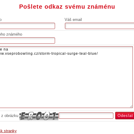
Pošlete odkaz svému známénu
o
Váš email
eho známého
 z obrázku
sk stranky