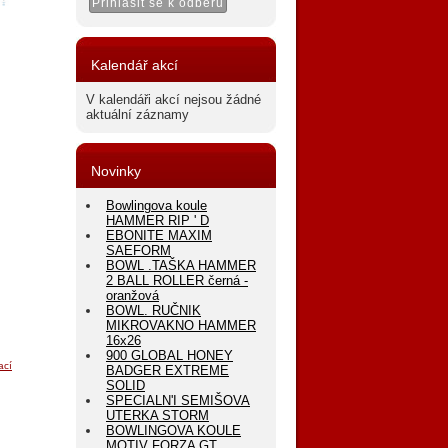
Kalendář akcí
V kalendáři akcí nejsou žádné
aktuální záznamy
Novinky
Bowlingova koule
HAMMER RIP ' D
EBONITE MAXIM
SAEFORM
BOWL .TAŠKA HAMMER
2 BALL ROLLER černá -
oranžová
BOWL. RUČNIK
MIKROVAKNO HAMMER
16x26
900 GLOBAL HONEY
ací
BADGER EXTREME
SOLID
SPECIALN'I SEMIŠOVA
UTERKA STORM
BOWLINGOVA KOULE
MOTIV FORZA GT