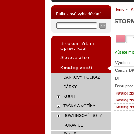
Home
K
Fulltextové vyhledávání
STORM
Broušení Vrtání
Opravy koulí
Můžete mít
Slevové akce
Výrobce:
Katalog zboží
Cena s DP
DÁRKOVÝ POUKAZ
DPH:
Dostupnos
DÁRKY
Katalog zb
KOULE
Katalog zb
TAŠKY A VOZÍKY
Katalog zb
BOWLINGOVÉ BOTY
RUKAVICE