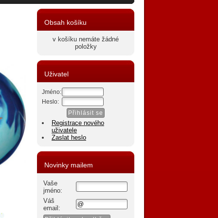
Obsah košíku
v košíku nemáte žádné
položky
Uživatel
Jméno:
Heslo:
Registrace nového
uživatele
Zaslat heslo
Novinky mailem
Vaše
jméno:
Váš
email: