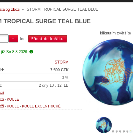
atalog zboží
STORM TROPICAL SURGE TEAL BLUE
 TROPICAL SURGE TEAL BLUE
kliknutím zvětšíte
ks
 již
So 8.8.2026
STORM
H:
3 500 CZK
0 %
t:
2 dny 10 , 12, LB
oží
oží
-
KOULE
oží
-
KOULE
-
KOULE EXCENTRICKÉ