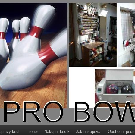
opravy koulí
Trénér
Nákupní košík
Jak nakupovat
Obchodní podm