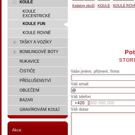
KOULE
Katalog zboží
-
KOULE
-
KOULE ROV
KOULE
EXCENTRICKÉ
KOULE FUN
KOULE ROVNÉ
TAŠKY A VOZÍKY
Pot
BOWLINGOVÉ BOTY
STOR
RUKAVICE
ČISTIČE
Vaše jméno, příjmení, firma
PŘÍSLUŠENSTVÍ
Váš email
OBLEČENÍ
Váš telefon
BAZAR
Váš dotaz
GRAVÍROVÁNÍ KOULÍ
Akce