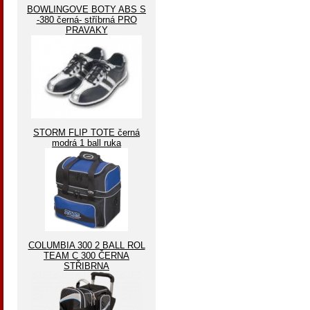
BOWLINGOVE BOTY ABS S
-380 černá- stříbrná PRO
PRAVAKY
STORM FLIP TOTE černá
modrá 1 ball ruka
COLUMBIA 300 2 BALL ROL
TEAM C 300 ČERNA
STŘIBRNA