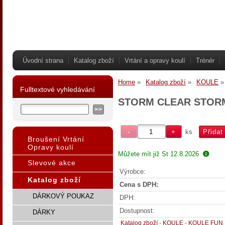
Úvodní strana
Katalog zboží
Vrtání a opravy koulí
Trénér
Home
Katalog zboží
KOULE
Fulltextové vyhledávání
STORM CLEAR STOR
ks
Broušení Vrtání
Opravy koulí
Můžete mít již
St 12.8.2026
Slevové akce
Výrobce:
Katalog zboží
Cena s DPH:
DÁRKOVÝ POUKAZ
DPH:
Dostupnost:
DÁRKY
Katalog zboží
-
KOULE
-
KOULE FUN