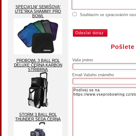
SPECIA'LNI' SEMIŠOVA'
U'TEˇRKA SHAMMY PRO
Souhlasím se zpracováním osob
BOWL
Pošlete
Vaše jméno
PROBOWL 3 BALL ROL
DELUXE ČERNA KARBON
STŘIBRNA
Email Vašeho známého
STORM 3 BALL ROL
THUNDER ŠEDA ČERNA