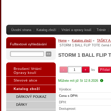
Úvodní strana
Katalog zboží
Vrtání a opravy koulí
Trénér
Home
Katalog zboží
TAŠKY A
Fulltextové vyhledávání
STORM 1 BALL FLIP TOTE černá t
STORM 1 BALL FLIP T
Broušení Vrtání
ks
Opravy koulí
Slevové akce
Můžete mít již
St 12.8.2026
Katalog zboží
Výrobce:
Cena s DPH:
DÁRKOVÝ POUKAZ
DPH:
DÁRKY
Dostupnost: