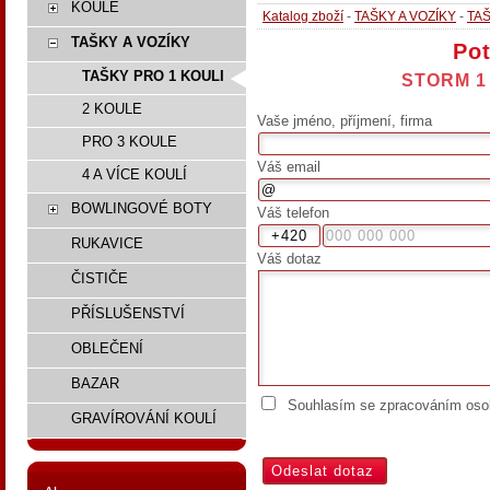
KOULE
Katalog zboží
-
TAŠKY A VOZÍKY
-
TAŠ
TAŠKY A VOZÍKY
Pot
TAŠKY PRO 1 KOULI
STORM 1 
2 KOULE
Vaše jméno, příjmení, firma
PRO 3 KOULE
Váš email
4 A VÍCE KOULÍ
BOWLINGOVÉ BOTY
Váš telefon
RUKAVICE
Váš dotaz
ČISTIČE
PŘÍSLUŠENSTVÍ
OBLEČENÍ
BAZAR
Souhlasím se zpracováním osob
GRAVÍROVÁNÍ KOULÍ