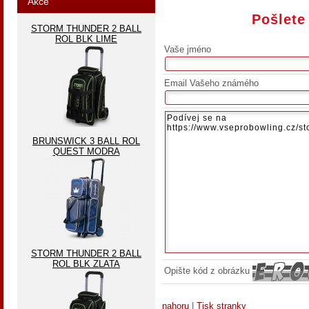
Akce
Pošlete
STORM THUNDER 2 BALL
ROL BLK LIME
Vaše jméno
Email Vašeho známého
BRUNSWICK 3 BALL ROL
QUEST MODRA
STORM THUNDER 2 BALL
ROL BLK ZLATA
Opište kód z obrázku
nahoru
|
Tisk stranky