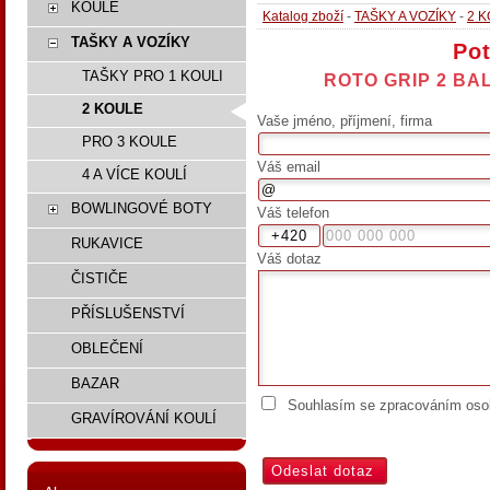
KOULE
Katalog zboží
-
TAŠKY A VOZÍKY
-
2 
TAŠKY A VOZÍKY
Pot
TAŠKY PRO 1 KOULI
ROTO GRIP 2 BA
2 KOULE
Vaše jméno, příjmení, firma
PRO 3 KOULE
Váš email
4 A VÍCE KOULÍ
BOWLINGOVÉ BOTY
Váš telefon
RUKAVICE
Váš dotaz
ČISTIČE
PŘÍSLUŠENSTVÍ
OBLEČENÍ
BAZAR
Souhlasím se zpracováním osob
GRAVÍROVÁNÍ KOULÍ