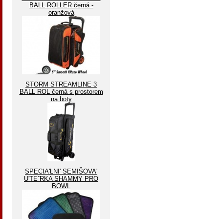
BALL ROLLER černá -
oranžová
STORM STREAMLINE 3
BALL ROL černá s prostorem
na boty
SPECIA'LNI' SEMIŠOVA'
U'TEˇRKA SHAMMY PRO
BOWL