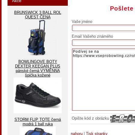
Akce
Pošlete
BRUNSWICK 3 BALL ROL
QUEST ČENA
Vaše jméno
Email Vašeho známého
BOWLINGOVE BOTY
DEXTER KEEGAN PLUS
pánské černá VYMĚNNA
špička kožené
Opište kód z obrázku
STORM FLIP TOTE černá
modrá 1 ball ruka
nahoru
|
Tisk stranky