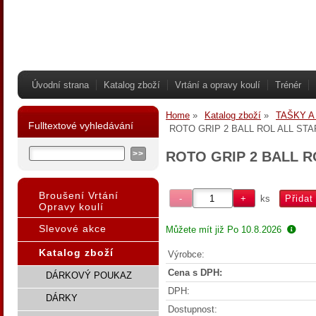
Úvodní strana
Katalog zboží
Vrtání a opravy koulí
Trénér
Home
Katalog zboží
TAŠKY A
Fulltextové vyhledávání
ROTO GRIP 2 BALL ROL ALL STA
ROTO GRIP 2 BALL R
Broušení Vrtání
ks
Opravy koulí
Slevové akce
Můžete mít již
Po 10.8.2026
Katalog zboží
Výrobce:
Cena s DPH:
DÁRKOVÝ POUKAZ
DPH:
DÁRKY
Dostupnost: