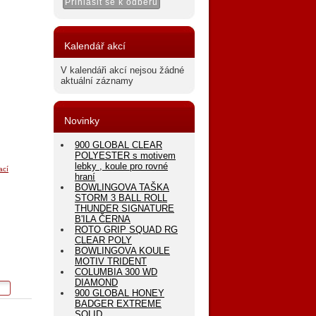
Kalendář akcí
V kalendáři akcí nejsou žádné
aktuální záznamy
Novinky
900 GLOBAL CLEAR
POLYESTER s motivem
lebky , koule pro rovné
ací
hraní
BOWLINGOVA TAŠKA
STORM 3 BALL ROLL
THUNDER SIGNATURE
B'ILA ČERNA
ROTO GRIP SQUAD RG
CLEAR POLY
BOWLINGOVA KOULE
MOTIV TRIDENT
COLUMBIA 300 WD
DIAMOND
900 GLOBAL HONEY
BADGER EXTREME
SOLID