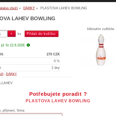
atalog zboží
DÁRKY
PLASTOVA LAHEV BOWLING
OVA LAHEV BOWLING
kliknutím zvětšíte
ks
 již
St 12.8.2026
H:
270 CZK
0 %
t:
2 dny
oží
-
DÁRKY
 LAHEV
Potřebujete poradit ?
PLASTOVA LAHEV BOWLING
 příjmení, firma