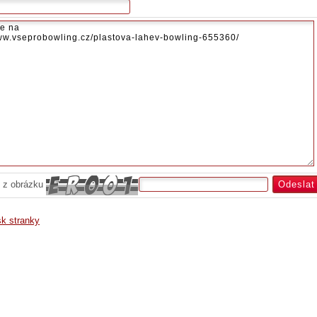
 z obrázku
sk stranky