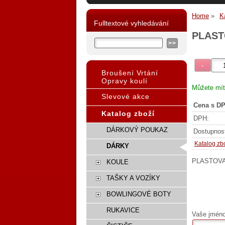
Home
K
Fulltextové vyhledávání
PLAST
Broušení Vrtání
Opravy koulí
Můžete mít
Slevové akce
Cena s DP
Katalog zboží
DPH:
DÁRKOVÝ POUKAZ
Dostupnos
Katalog zb
DÁRKY
PLASTOVA
KOULE
TAŠKY A VOZÍKY
BOWLINGOVÉ BOTY
RUKAVICE
Vaše jméno,