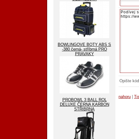
BOWLINGOVE BOTY ABS S
-380 černá- stříbrná PRO
PRAVAKY
Opište kód
nahoru
|
Ti
PROBOWL 3 BALL ROL
DELUXE ČERNA KARBON
STŘIBRNA