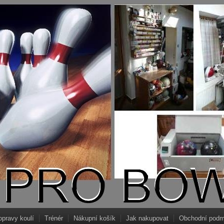
opravy koulí
Trénér
Nákupní košík
Jak nakupovat
Obchodní podm