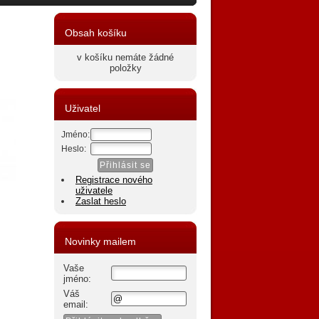
Obsah košíku
v košíku nemáte žádné
položky
Uživatel
Jméno:
Heslo:
Registrace nového
uživatele
Zaslat heslo
Novinky mailem
Vaše
jméno:
Váš
email: