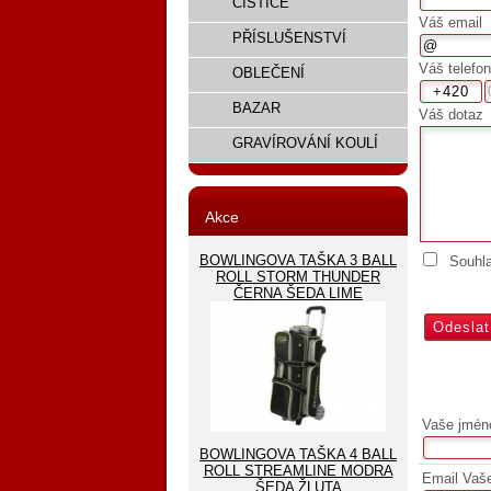
ČISTIČE
Váš email
PŘÍSLUŠENSTVÍ
Váš telefon
OBLEČENÍ
BAZAR
Váš dotaz
GRAVÍROVÁNÍ KOULÍ
Akce
BOWLINGOVA TAŠKA 3 BALL
Souhl
ROLL STORM THUNDER
ČERNA ŠEDA LIME
Vaše jmén
BOWLINGOVA TAŠKA 4 BALL
ROLL STREAMLINE MODRA
Email Vaš
ŠEDA ŽLUTA