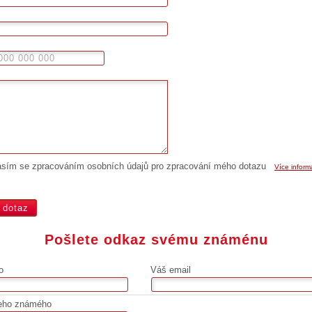
asím se zpracováním osobních údajů pro zpracování mého dotazu
Více inform
Pošlete odkaz svému známénu
o
Váš email
eho známého