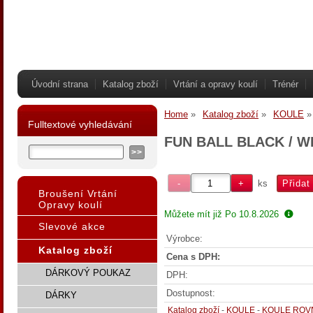
Úvodní strana
Katalog zboží
Vrtání a opravy koulí
Trénér
Home
Katalog zboží
KOULE
Fulltextové vyhledávání
FUN BALL BLACK / W
ks
Broušení Vrtání
Opravy koulí
Můžete mít již
Po 10.8.2026
Slevové akce
Výrobce:
Katalog zboží
Cena s DPH:
DÁRKOVÝ POUKAZ
DPH:
Dostupnost:
DÁRKY
Katalog zboží
-
KOULE
-
KOULE ROV