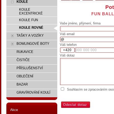
KOULE
Pot
KOULE
EXCENTRICKÉ
FUN BALL
KOULE FUN
Vaše jméno, příjmení, firma
KOULE ROVNÉ
Váš email
TAŠKY A VOZÍKY
BOWLINGOVÉ BOTY
Váš telefon
RUKAVICE
Váš dotaz
ČISTIČE
PŘÍSLUŠENSTVÍ
OBLEČENÍ
BAZAR
Souhlasím se zpracováním osob
GRAVÍROVÁNÍ KOULÍ
Akce