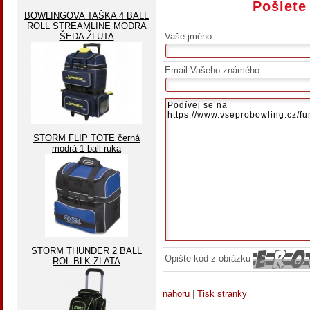
Pošlete
BOWLINGOVA TAŠKA 4 BALL
ROLL STREAMLINE MODRA
ŠEDA ŽLUTA
Vaše jméno
Email Vašeho známého
STORM FLIP TOTE černá
modrá 1 ball ruka
STORM THUNDER 2 BALL
Opište kód z obrázku
ROL BLK ZLATA
nahoru
|
Tisk stranky