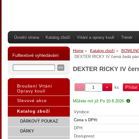
Úvodní strana
Katalog zboží
Vrtání a opravy koulí
Trénér
Home
Katalog zboží
BOWLIN
Fulltextové vyhledávání
DEXTER RICKY IV černá šedá pánské
DEXTER RICKY IV černá
Broušení Vrtání
ks
Opravy koulí
Slevové akce
Můžete mít již
Po 10.8.2026
Katalog zboží
Výrobce:
Cena s DPH:
DÁRKOVÝ POUKAZ
DPH:
DÁRKY
Dostupnost: