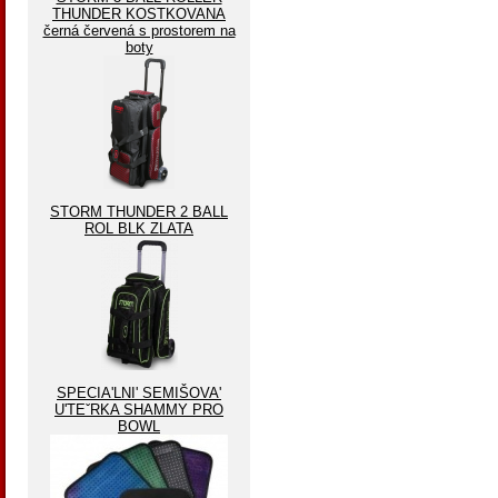
THUNDER KOSTKOVANA
černá červená s prostorem na
boty
STORM THUNDER 2 BALL
ROL BLK ZLATA
SPECIA'LNI' SEMIŠOVA'
U'TEˇRKA SHAMMY PRO
BOWL