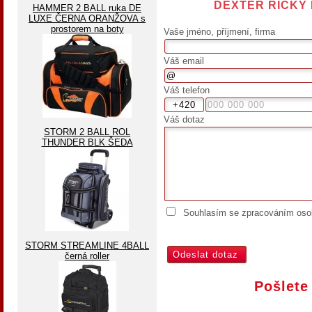
DEXTER RICKY IV
HAMMER 2 BALL ruka DE
LUXE ČERNA ORANŽOVA s
prostorem na boty
Vaše jméno, příjmení, firma
Váš email
Váš telefon
Váš dotaz
STORM 2 BALL ROL
THUNDER BLK ŠEDA
Souhlasím se zpracováním osob
STORM STREAMLINE 4BALL
černá roller
Pošlete