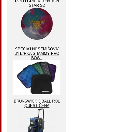
ROTO GRIP ATTENTION
STAR S2
SPECIA'LNI' SEMIŠOVA'
U'TEˇRKA SHAMMY PRO
BOWL
BRUNSWICK 3 BALL ROL
QUEST ČENA