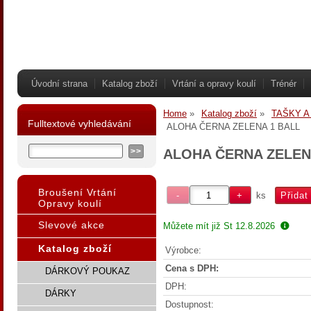
Úvodní strana
Katalog zboží
Vrtání a opravy koulí
Trénér
Home
Katalog zboží
TAŠKY A
Fulltextové vyhledávání
ALOHA ČERNA ZELENA 1 BALL
ALOHA ČERNA ZELEN
Broušení Vrtání
ks
Opravy koulí
Slevové akce
Můžete mít již
St 12.8.2026
Katalog zboží
Výrobce:
Cena s DPH:
DÁRKOVÝ POUKAZ
DPH:
DÁRKY
Dostupnost: