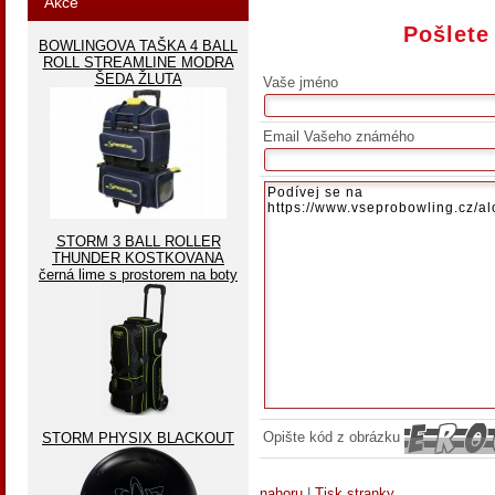
Akce
Pošlete
BOWLINGOVA TAŠKA 4 BALL
ROLL STREAMLINE MODRA
ŠEDA ŽLUTA
Vaše jméno
Email Vašeho známého
STORM 3 BALL ROLLER
THUNDER KOSTKOVANA
černá lime s prostorem na boty
Opište kód z obrázku
STORM PHYSIX BLACKOUT
nahoru
|
Tisk stranky