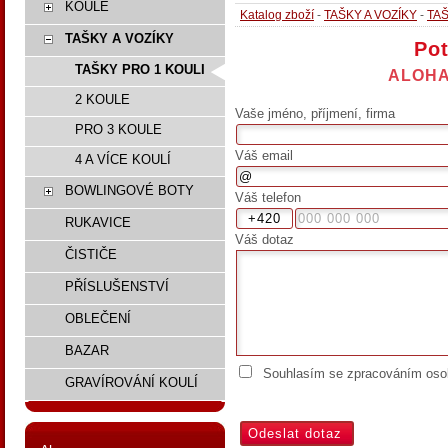
KOULE
Katalog zboží
-
TAŠKY A VOZÍKY
-
TAŠ
TAŠKY A VOZÍKY
Pot
TAŠKY PRO 1 KOULI
ALOHA
2 KOULE
Vaše jméno, příjmení, firma
PRO 3 KOULE
Váš email
4 A VÍCE KOULÍ
BOWLINGOVÉ BOTY
Váš telefon
RUKAVICE
Váš dotaz
ČISTIČE
PŘÍSLUŠENSTVÍ
OBLEČENÍ
BAZAR
Souhlasím se zpracováním osob
GRAVÍROVÁNÍ KOULÍ