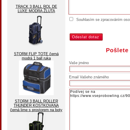
TRACK 3 BALL ROL DE
LUXE MODRA ŽLUTA
Souhlasím se zpracováním osob
Pošlete
STORM FLIP TOTE černá
modrá 1 ball ruka
Vaše jméno
Email Vašeho známého
STORM 3 BALL ROLLER
THUNDER KOSTKOVANA
černá lime s prostorem na boty