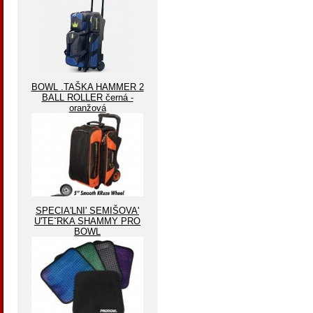
BOWL .TAŠKA HAMMER 2
BALL ROLLER černá -
oranžová
SPECIA'LNI' SEMIŠOVA'
U'TEˇRKA SHAMMY PRO
BOWL