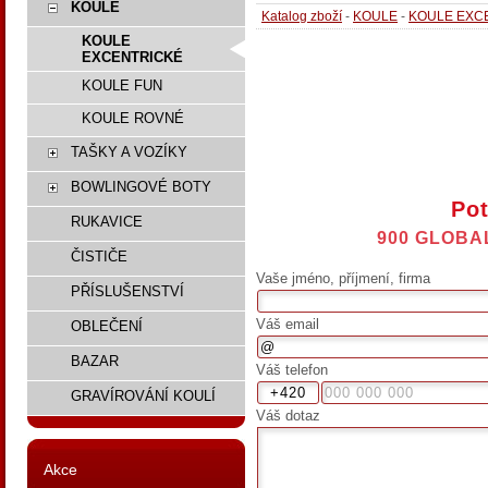
KOULE
Katalog zboží
-
KOULE
-
KOULE EXC
KOULE
EXCENTRICKÉ
KOULE FUN
KOULE ROVNÉ
TAŠKY A VOZÍKY
BOWLINGOVÉ BOTY
Pot
RUKAVICE
900 GLOBA
ČISTIČE
Vaše jméno, příjmení, firma
PŘÍSLUŠENSTVÍ
Váš email
OBLEČENÍ
BAZAR
Váš telefon
GRAVÍROVÁNÍ KOULÍ
Váš dotaz
Akce