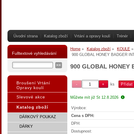
Úvodní strana
Katalog zboží
Vrtání a opravy koulí
Trénér
Home
Katalog zboží
KOULE
Fulltextové vyhledávání
900 GLOBAL HONEY BADGER IN
900 GLOBAL HONEY 
Broušení Vrtání
ks
Opravy koulí
Slevové akce
Můžete mít již
St 12.8.2026
Katalog zboží
Výrobce:
Cena s DPH:
DÁRKOVÝ POUKAZ
DPH:
DÁRKY
Dostupnost: